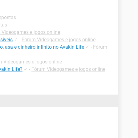
s
espostas
stas
 Videogames e jogos online
isíveis
✓
-
Fórum Videogames e jogos online
 asa e dinheiro infinito no Avakin Life
✓
-
Fórum
 Videogames e jogos online
vakin Life?
✓
-
Fórum Videogames e jogos online