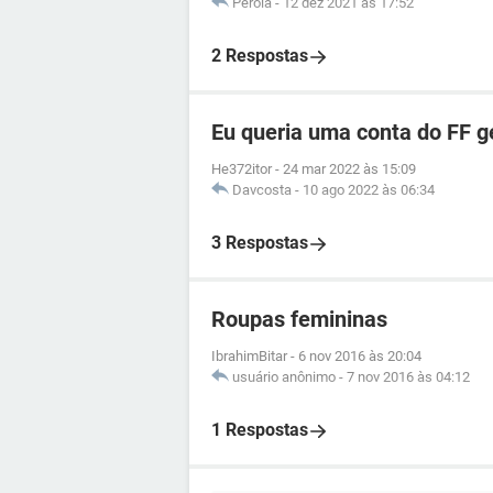
Perola
-
12 dez 2021 às 17:52
2 Respostas
Eu queria uma conta do FF 
He372itor
-
24 mar 2022 às 15:09
Davcosta
-
10 ago 2022 às 06:34
3 Respostas
Roupas femininas
IbrahimBitar
-
6 nov 2016 às 20:04
usuário anônimo
-
7 nov 2016 às 04:12
1 Respostas