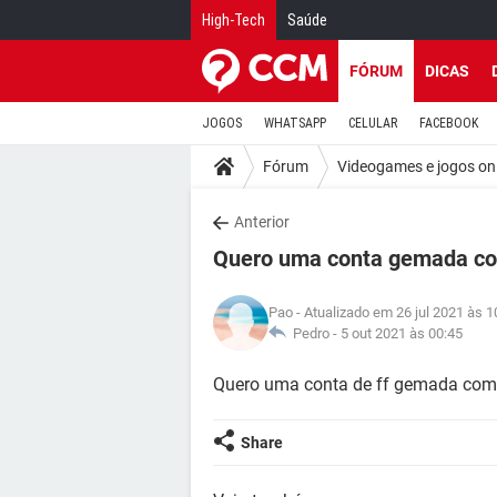
High-Tech
Saúde
FÓRUM
DICAS
JOGOS
WHATSAPP
CELULAR
FACEBOOK
Fórum
Videogames e jogos on
Anterior
Quero uma conta gemada co
Pao
- Atualizado em 26 jul 2021 às 1
Pedro -
5 out 2021 às 00:45
Quero uma conta de ff gemada com 
Share