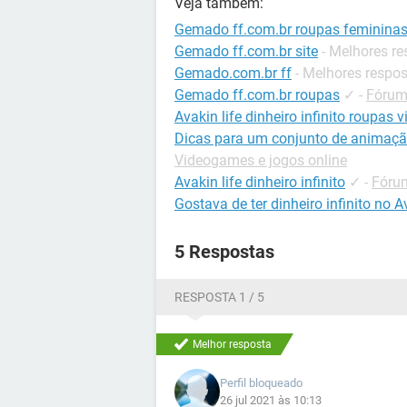
Veja também:
Gemado ff.com.br roupas feminina
Gemado ff.com.br site
- Melhores r
Gemado.com.br ff
- Melhores respo
Gemado ff.com.br roupas
✓
-
Fórum
Avakin life dinheiro infinito roupas v
Dicas para um conjunto de animação,
Videogames e jogos online
Avakin life dinheiro infinito
✓
-
Fórum
Gostava de ter dinheiro infinito no A
5 Respostas
RESPOSTA 1 / 5
Melhor resposta
Perfil bloqueado
26 jul 2021 às 10:13