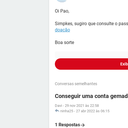
Oi Pao,
Simpkes, sugiro que consulte o pas
doação
Boa sorte
Exib
Conversas semelhantes
Conseguir uma conta gemada
Davi
-
29 nov 2021 às 22:58
ninha25
-
27 abr 2022 às 06:15
1 Respostas