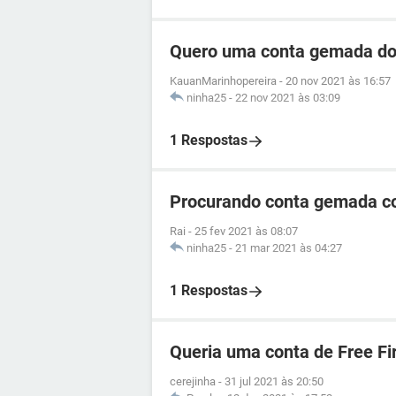
Quero uma conta gemada do 
KauanMarinhopereira
-
20 nov 2021 às 16:57
ninha25
-
22 nov 2021 às 03:09
1 Respostas
Procurando conta gemada co
Rai
-
25 fev 2021 às 08:07
ninha25
-
21 mar 2021 às 04:27
1 Respostas
Queria uma conta de Free Fi
cerejinha
-
31 jul 2021 às 20:50