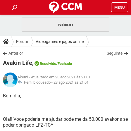
MENU
INÍCIO
JOGOS
WHATSAPP
DICAS
Fórum
Videogames e jogos online
CELULAR
FACEBOOK
JOGOS
WHATSAPP
DOWNLOADS
Anterior
Seguinte
OUTLOOK
EXCEL
CELULAR
FACEBOOK
Avakin Life,
INSTAGRAM
JOGOS
GMAIL
WHATSAPP
Resolvido
/Fechado
FÓRUM
OUTLOOK
EXCEL
GUIA DE COMPRAS
CELULAR
FACEBOOK
Akemi
- Atualizado em 23 ago 2021 às 21:01
INSTAGRAM
JOGOS
GMAIL
WHATSAPP
GLOSSÁRIO
Perfil bloqueado -
23 ago 2021 às 21:01
OUTLOOK
EXCEL
GUIA DE COMPRAS
CELULAR
FACEBOOK
INSTAGRAM
JOGOS
GMAIL
WHATSAPP
Bom dia,
OUTLOOK
EXCEL
GUIA DE COMPRAS
CELULAR
FACEBOOK
INSTAGRAM
GMAIL
OUTLOOK
EXCEL
GUIA DE COMPRAS
Ola!! Voce poderia me ajudar pode me da 50.000 avakons se
INSTAGRAM
GMAIL
poder obrigado LFZ-TCY