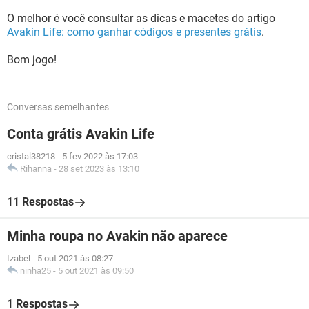
O melhor é você consultar as dicas e macetes do artigo
Avakin Life: como ganhar códigos e presentes grátis
.
Bom jogo!
Conversas semelhantes
Conta grátis Avakin Life
cristal38218
-
5 fev 2022 às 17:03
Rihanna
-
28 set 2023 às 13:10
11 Respostas
Minha roupa no Avakin não aparece
Izabel
-
5 out 2021 às 08:27
ninha25
-
5 out 2021 às 09:50
1 Respostas