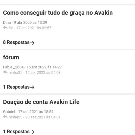
Como conseguir tudo de graça no Avakin
Dina
-
9 abr 2020 às 13:39
So
-
17 jan 2021 às 02:57
8 Respostas
fórum
Fabiel_2684
-
15 abr 2022 às 14:27
ninha25
-
17 abr 2022 às 04:03
1 Respostas
Doação de conta Avakin Life
Gabriel
-
17 set 2021 às 18:54
ninha25
-
20 set 2021 às 04:01
1 Respostas