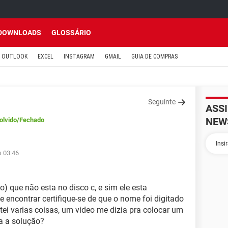
DOWNLOADS
GLOSSÁRIO
OUTLOOK
EXCEL
INSTAGRAM
GMAIL
GUIA DE COMPRAS
Seguinte
ASS
NEW
olvido
/Fechado
s 03:46
) que não esta no disco c, e sim ele esta
encontrar certifique-se de que o nome foi digitado
tei varias coisas, um video me dizia pra colocar um
a a solução?