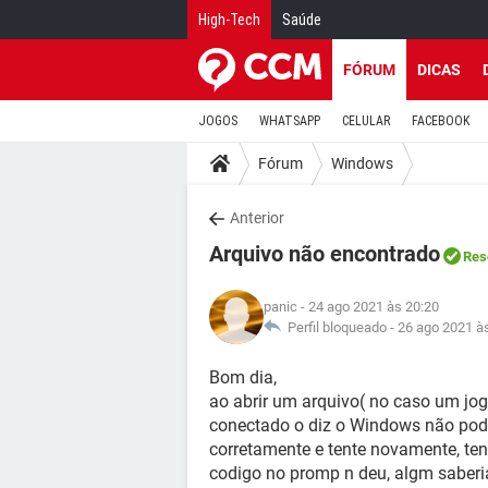
High-Tech
Saúde
FÓRUM
DICAS
JOGOS
WHATSAPP
CELULAR
FACEBOOK
Fórum
Windows
Anterior
Arquivo não encontrado
Res
panic
- 24 ago 2021 às 20:20
Perfil bloqueado -
26 ago 2021 à
Bom dia,
ao abrir um arquivo( no caso um jogo
conectado o diz o Windows não pode 
corretamente e tente novamente, ten
codigo no promp n deu, algm saberi