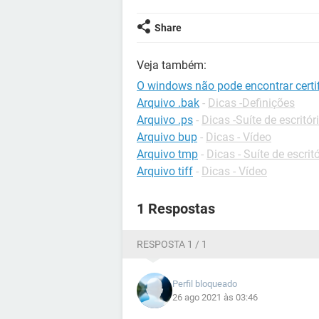
Share
Veja também:
O windows não pode encontrar certif
Arquivo .bak
-
Dicas -Definições
Arquivo .ps
-
Dicas -Suíte de escritór
Arquivo bup
-
Dicas - Vídeo
Arquivo tmp
-
Dicas - Suíte de escrit
Arquivo tiff
-
Dicas - Vídeo
1 Respostas
RESPOSTA 1 / 1
Perfil bloqueado
26 ago 2021 às 03:46