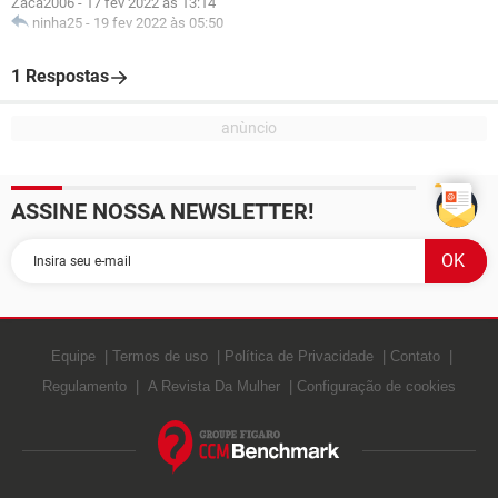
Zaca2006
-
17 fev 2022 às 13:14
ninha25
-
19 fev 2022 às 05:50
1 Respostas
ASSINE NOSSA NEWSLETTER!
Equipe
Termos de uso
Política de Privacidade
Contato
Regulamento
A Revista Da Mulher
Configuração de cookies