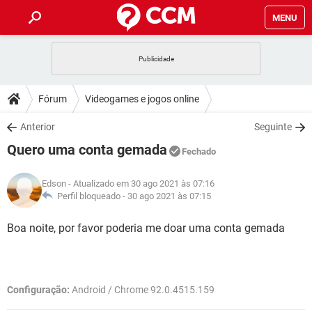
MENU
INÍCIO
JOGOS
WHATSAPP
DICAS
Fórum
Videogames e jogos online
CELULAR
FACEBOOK
JOGOS
WHATSAPP
DOWNLOADS
Anterior
Seguinte
OUTLOOK
EXCEL
CELULAR
FACEBOOK
Quero uma conta gemada
INSTAGRAM
JOGOS
GMAIL
WHATSAPP
Fechado
FÓRUM
OUTLOOK
EXCEL
GUIA DE COMPRAS
CELULAR
FACEBOOK
Edson
- Atualizado em 30 ago 2021 às 07:16
INSTAGRAM
JOGOS
GMAIL
WHATSAPP
GLOSSÁRIO
Perfil bloqueado -
30 ago 2021 às 07:15
OUTLOOK
EXCEL
GUIA DE COMPRAS
CELULAR
FACEBOOK
INSTAGRAM
JOGOS
GMAIL
WHATSAPP
Boa noite, por favor poderia me doar uma conta gemada
OUTLOOK
EXCEL
GUIA DE COMPRAS
CELULAR
FACEBOOK
INSTAGRAM
GMAIL
OUTLOOK
EXCEL
GUIA DE COMPRAS
Configuração:
Android / Chrome 92.0.4515.159
INSTAGRAM
GMAIL