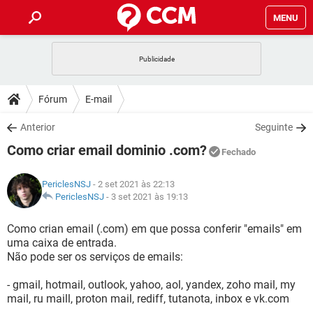
MENU
INÍCIO
JOGOS
WHATSAPP
DICAS
Fórum
E-mail
CELULAR
FACEBOOK
JOGOS
WHATSAPP
DOWNLOADS
Anterior
Seguinte
OUTLOOK
EXCEL
CELULAR
FACEBOOK
Como criar email dominio .com?
INSTAGRAM
JOGOS
GMAIL
WHATSAPP
Fechado
FÓRUM
OUTLOOK
EXCEL
GUIA DE COMPRAS
CELULAR
FACEBOOK
PericlesNSJ
- 2 set 2021 às 22:13
INSTAGRAM
JOGOS
GMAIL
WHATSAPP
GLOSSÁRIO
PericlesNSJ
-
3 set 2021 às 19:13
OUTLOOK
EXCEL
GUIA DE COMPRAS
CELULAR
FACEBOOK
INSTAGRAM
JOGOS
GMAIL
WHATSAPP
Como crian email (.com) em que possa conferir "emails" em
OUTLOOK
EXCEL
uma caixa de entrada.
GUIA DE COMPRAS
CELULAR
FACEBOOK
Não pode ser os serviços de emails:
INSTAGRAM
GMAIL
OUTLOOK
EXCEL
GUIA DE COMPRAS
- gmail, hotmail, outlook, yahoo, aol, yandex, zoho mail, my
INSTAGRAM
GMAIL
mail, ru maill, proton mail, rediff, tutanota, inbox e vk.com