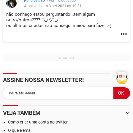
PericlesNSJ
>
Perfil bloqueado
Atualizado em 3 set 2021 às 19:21
não conheço estou perguntando...tem algum
outro/outros???? ¯\_(ツ)_/¯
os ultimos citados não consegui meios para fazer :-(
ASSINE NOSSA NEWSLETTER!
VEJA TAMBÉM
Como criar uma conta no twitter
O que e email