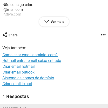
GUIA DE COMPRAS
Não consigo criar:
•@msn.com
•@live.com
•@icloud.com
Ver mais
•@me.com
•@mac.com
Aguardo resposta.¯\_(ツ)_/¯
Share
GRATO!!!! ＼(°o°)／
Veja também:
Estudando...ಠ_ಠ
Como criar email dominio .com?
Hotmail entrar email caixa entrada
Criar email hotmail
Criar email outlook
Sistema de nomes de domínio
Criar email icloud
1 Respostas