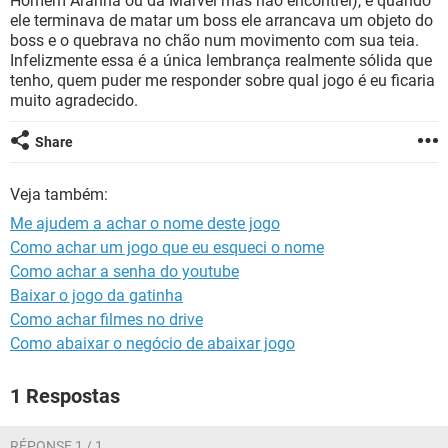
Homem Aranha ou da Marvel mas não encontrei), e quando
GUIA DE COMPRAS
ele terminava de matar um boss ele arrancava um objeto do
boss e o quebrava no chão num movimento com sua teia.
Infelizmente essa é a única lembrança realmente sólida que
tenho, quem puder me responder sobre qual jogo é eu ficaria
muito agradecido.
Share
Veja também:
Me ajudem a achar o nome deste jogo
Como achar um jogo que eu esqueci o nome
Como achar a senha do youtube
Baixar o jogo da gatinha
Como achar filmes no drive
Como abaixar o negócio de abaixar jogo
1 Respostas
RÉPONSE 1 / 1