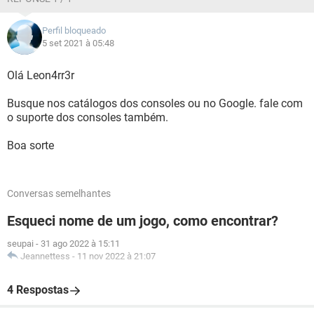
Perfil bloqueado
5 set 2021 à 05:48
Olá Leon4rr3r
Busque nos catálogos dos consoles ou no Google. fale com
o suporte dos consoles também.
Boa sorte
Conversas semelhantes
Esqueci nome de um jogo, como encontrar?
seupai
-
31 ago 2022 à 15:11
Jeannettess
-
11 nov 2022 à 21:07
4 Respostas