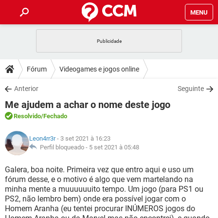
MENU
INÍCIO
JOGOS
WHATSAPP
DICAS
Fórum
Videogames e jogos online
CELULAR
FACEBOOK
JOGOS
WHATSAPP
DOWNLOADS
Anterior
Seguinte
OUTLOOK
EXCEL
CELULAR
FACEBOOK
Me ajudem a achar o nome deste jogo
INSTAGRAM
JOGOS
GMAIL
WHATSAPP
FÓRUM
OUTLOOK
EXCEL
Resolvido
/Fechado
GUIA DE COMPRAS
CELULAR
FACEBOOK
INSTAGRAM
JOGOS
GMAIL
WHATSAPP
GLOSSÁRIO
OUTLOOK
Leon4rr3r
- 3 set 2021 à 16:23
EXCEL
GUIA DE COMPRAS
CELULAR
FACEBOOK
Perfil bloqueado -
5 set 2021 à 05:48
INSTAGRAM
JOGOS
GMAIL
WHATSAPP
OUTLOOK
EXCEL
Galera, boa noite. Primeira vez que entro aqui e uso um
GUIA DE COMPRAS
CELULAR
FACEBOOK
fórum desse, e o motivo é algo que vem martelando na
INSTAGRAM
GMAIL
minha mente a muuuuuuito tempo. Um jogo (para PS1 ou
OUTLOOK
EXCEL
GUIA DE COMPRAS
PS2, não lembro bem) onde era possível jogar com o
INSTAGRAM
GMAIL
Homem Aranha (eu tentei procurar INÚMEROS jogos do