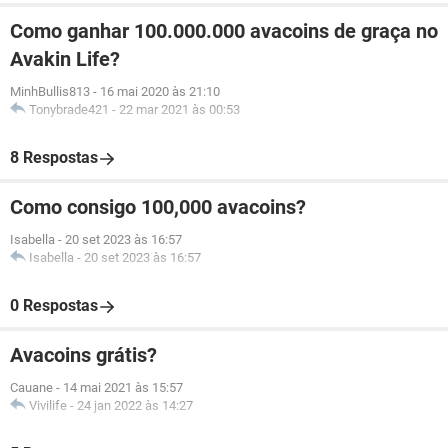
Como ganhar 100.000.000 avacoins de graça no
Avakin Life?
MinhBullis813
-
16 mai 2020 às 21:10
Tonybrade421
-
22 mar 2021 às 00:53
8 Respostas
Como consigo 100,000 avacoins?
Isabella
-
20 set 2023 às 16:57
Isabella
-
20 set 2023 às 16:57
0 Respostas
Avacoins grátis?
Cauane
-
14 mai 2021 às 15:57
Vivilife
-
24 jan 2022 às 14:27