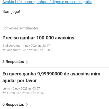
Avakin Life: como ganhar códigos e presentes grátis
.
Bom jogo!
Conversas semelhantes
Preciso ganhar 100.000 avacoins
Stellacristiny
-
4 nov 2021 às 23:47
Anasmith
-
28 nov 2022 às 13:09
3 Respostas
Eu quero ganha 9,99990000 de avacoins mim
ajudar por favor
Luma
-
6 nov 2023 às 03:57
Luma
-
6 nov 2023 às 03:57
0 Respostas