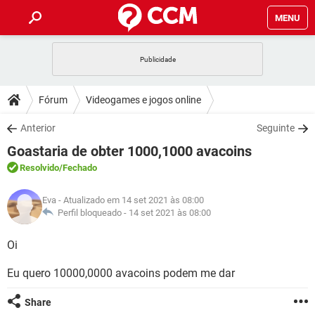
MENU
INÍCIO
JOGOS
WHATSAPP
DICAS
Fórum
Videogames e jogos online
CELULAR
FACEBOOK
JOGOS
WHATSAPP
DOWNLOADS
Anterior
Seguinte
OUTLOOK
EXCEL
CELULAR
FACEBOOK
Goastaria de obter 1000,1000 avacoins
INSTAGRAM
JOGOS
GMAIL
WHATSAPP
FÓRUM
OUTLOOK
EXCEL
Resolvido
/Fechado
GUIA DE COMPRAS
CELULAR
FACEBOOK
INSTAGRAM
JOGOS
GMAIL
WHATSAPP
GLOSSÁRIO
OUTLOOK
Eva
- Atualizado em 14 set 2021 às 08:00
EXCEL
GUIA DE COMPRAS
CELULAR
FACEBOOK
Perfil bloqueado -
14 set 2021 às 08:00
INSTAGRAM
JOGOS
GMAIL
WHATSAPP
OUTLOOK
EXCEL
Oi
GUIA DE COMPRAS
CELULAR
FACEBOOK
INSTAGRAM
GMAIL
Eu quero 10000,0000 avacoins podem me dar
OUTLOOK
EXCEL
GUIA DE COMPRAS
INSTAGRAM
GMAIL
Share