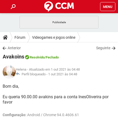
MENU
INÍCIO
JOGOS
WHATSAPP
DICAS
Fórum
Videogames e jogos online
CELULAR
FACEBOOK
JOGOS
WHATSAPP
DOWNLOADS
Anterior
Seguinte
OUTLOOK
EXCEL
CELULAR
FACEBOOK
Avakoins
INSTAGRAM
JOGOS
GMAIL
WHATSAPP
Resolvido
/Fechado
FÓRUM
OUTLOOK
EXCEL
GUIA DE COMPRAS
CELULAR
FACEBOOK
Helena
- Atualizado em 1 out 2021 às 04:48
INSTAGRAM
JOGOS
GMAIL
WHATSAPP
GLOSSÁRIO
Perfil bloqueado -
1 out 2021 às 04:48
OUTLOOK
EXCEL
GUIA DE COMPRAS
CELULAR
FACEBOOK
INSTAGRAM
JOGOS
GMAIL
WHATSAPP
Bom dia,
OUTLOOK
EXCEL
GUIA DE COMPRAS
CELULAR
FACEBOOK
Eu queria 90.00.00 avakins para a conta InesOliverira por
INSTAGRAM
GMAIL
favor
OUTLOOK
EXCEL
GUIA DE COMPRAS
INSTAGRAM
GMAIL
Configuração:
Android / Chrome 94.0.4606.61