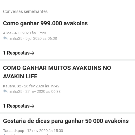
Conversas semelhantes
Como ganhar 999.000 avakoins
Alice
-
4 jul 2020 às 17:23
ninha25
-
5 jul 2020 às 06:08
1 Respostas
COMO GANHAR MUITOS AVAKOINS NO
AVAKIN LIFE
KauanGS2
-
26 fev 2020 às 19:42
ninha25
-
27 fev 2020 às 06:38
1 Respostas
Gostaria de dicas para ganhar 50 000 avakoins
Taesadkpop
-
12 nov 2020 às 15:03