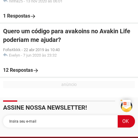
ninha25
-
13 nov 2020 às 06:01
1 Respostas
Quero um código para avakoins no Avakin Life
poderiam me ajudar?
FofisKkkk
-
22 abr 2019 às 10:40
Evelyn
-
7 jun 2020 às 23:32
12 Respostas
ASSINE NOSSA NEWSLETTER!