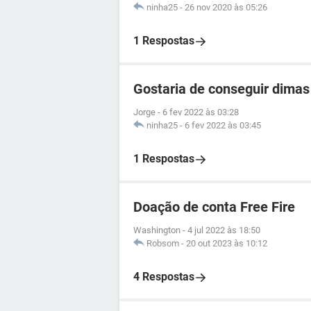
ninha25
-
26 nov 2020 às 05:26
1 Respostas
Gostaria de conseguir dimas 
Jorge
-
6 fev 2022 às 03:28
ninha25
-
6 fev 2022 às 03:45
1 Respostas
Doação de conta Free Fire
Washington
-
4 jul 2022 às 18:50
Robsom
-
20 out 2023 às 10:12
4 Respostas