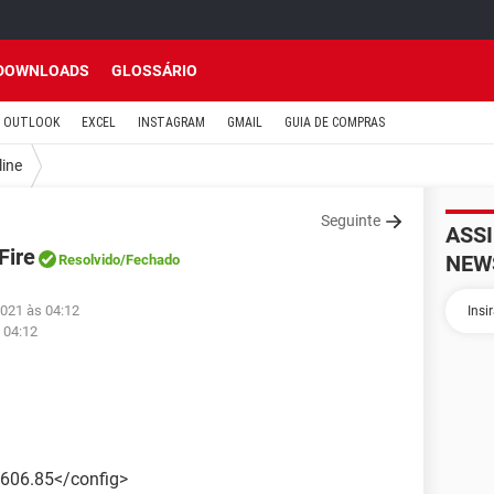
DOWNLOADS
GLOSSÁRIO
OUTLOOK
EXCEL
INSTAGRAM
GMAIL
GUIA DE COMPRAS
line
Seguinte
ASS
Fire
NEW
Resolvido
/Fechado
2021 às 04:12
 04:12
4606.85</config>