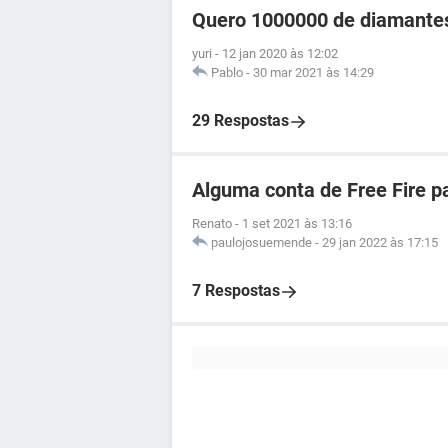
Quero 1000000 de diamantes
yuri
-
12 jan 2020 às 12:02
Pablo
-
30 mar 2021 às 14:29
29 Respostas
Alguma conta de Free Fire p
Renato
-
1 set 2021 às 13:16
paulojosuemende
-
29 jan 2022 às 17:15
7 Respostas