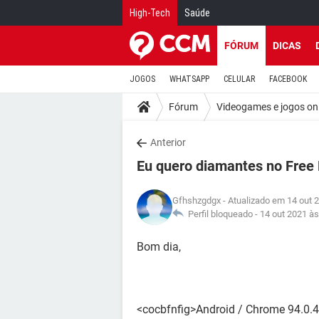
High-Tech
Saúde
FÓRUM
DICAS
JOGOS
WHATSAPP
CELULAR
FACEBOOK
Fórum
Videogames e jogos on
Anterior
Eu quero diamantes no Free 
Gfhshzgdgx
- Atualizado em 14 out 
Perfil bloqueado -
14 out 2021 às
Bom dia,
<cocbfnfig>Android / Chrome 94.0.