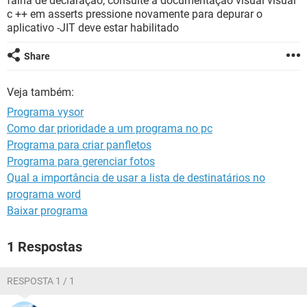
falha de declaração, consulte a documentação visual visual
GUIA DE COMPRAS
c ++ em asserts pressione novamente para depurar o
aplicativo -JIT deve estar habilitado
Share
Veja também:
Programa vysor
Como dar prioridade a um programa no pc
Programa para criar panfletos
Programa para gerenciar fotos
Qual a importância de usar a lista de destinatários no
programa word
Baixar programa
1 Respostas
RESPOSTA 1 / 1