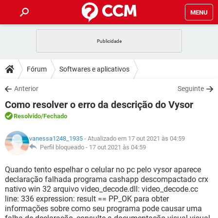
MENU
INÍCIO
JOGOS
WHATSAPP
DICAS
Fórum
Softwares e aplicativos
CELULAR
FACEBOOK
JOGOS
WHATSAPP
DOWNLOADS
Anterior
Seguinte
OUTLOOK
EXCEL
CELULAR
FACEBOOK
Como resolver o erro da descrição do Vysor
INSTAGRAM
JOGOS
GMAIL
WHATSAPP
FÓRUM
OUTLOOK
EXCEL
Resolvido
/Fechado
GUIA DE COMPRAS
CELULAR
FACEBOOK
INSTAGRAM
JOGOS
GMAIL
WHATSAPP
GLOSSÁRIO
OUTLOOK
vanessa1248_1935
- Atualizado em 17 out 2021 às 04:59
EXCEL
GUIA DE COMPRAS
CELULAR
FACEBOOK
Perfil bloqueado -
17 out 2021 às 04:59
INSTAGRAM
JOGOS
GMAIL
WHATSAPP
OUTLOOK
EXCEL
Quando tento espelhar o celular no pc pelo vysor aparece
GUIA DE COMPRAS
CELULAR
FACEBOOK
declaração falhada programa cashapp descompactado crx
INSTAGRAM
GMAIL
nativo win 32 arquivo video_decode.dll: video_decode.cc
OUTLOOK
EXCEL
GUIA DE COMPRAS
line: 336 expression: result == PP_OK para obter
INSTAGRAM
GMAIL
informações sobre como seu programa pode causar uma