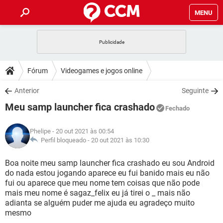
MENU
INÍCIO
JOGOS
WHATSAPP
DICAS
Fórum
Videogames e jogos online
CELULAR
FACEBOOK
JOGOS
WHATSAPP
DOWNLOADS
Anterior
Seguinte
OUTLOOK
EXCEL
CELULAR
FACEBOOK
Meu samp launcher fica crashado
INSTAGRAM
JOGOS
GMAIL
WHATSAPP
Fechado
FÓRUM
OUTLOOK
EXCEL
GUIA DE COMPRAS
CELULAR
FACEBOOK
Phelipe
- 20 out 2021 às 00:54
INSTAGRAM
JOGOS
GMAIL
WHATSAPP
GLOSSÁRIO
Perfil bloqueado -
20 out 2021 às 10:30
OUTLOOK
EXCEL
GUIA DE COMPRAS
CELULAR
FACEBOOK
INSTAGRAM
JOGOS
GMAIL
WHATSAPP
Boa noite meu samp launcher fica crashado eu sou Android
OUTLOOK
EXCEL
do nada estou jogando aparece eu fui banido mais eu não
GUIA DE COMPRAS
CELULAR
FACEBOOK
fui ou aparece que meu nome tem coisas que não pode
INSTAGRAM
GMAIL
mais meu nome é sagaz_felix eu já tirei o _ mais não
OUTLOOK
EXCEL
GUIA DE COMPRAS
adianta se alguém puder me ajuda eu agradeço muito
INSTAGRAM
GMAIL
mesmo