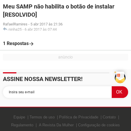
Meu SAMP não habilita o botão de instalar
[RESOLVIDO]
RafaelRamires
-
5 abr 2017 às 21:36
ninha25
-
6 abr 2017 às 07:44
1 Respostas
ASSINE NOSSA NEWSLETTER!
Equipe
Termos de uso
Política de Privacidade
Contato
Regulamento
A Revista Da Mulher
Configuração de cookies