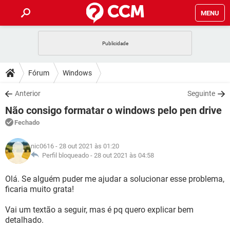
MENU
INÍCIO
JOGOS
WHATSAPP
DICAS
Fórum
Windows
CELULAR
FACEBOOK
JOGOS
WHATSAPP
DOWNLOADS
Anterior
Seguinte
OUTLOOK
EXCEL
CELULAR
FACEBOOK
Não consigo formatar o windows pelo pen drive
INSTAGRAM
JOGOS
GMAIL
WHATSAPP
FÓRUM
OUTLOOK
EXCEL
Fechado
GUIA DE COMPRAS
CELULAR
FACEBOOK
INSTAGRAM
JOGOS
GMAIL
WHATSAPP
GLOSSÁRIO
OUTLOOK
nic0616
- 28 out 2021 às 01:20
EXCEL
GUIA DE COMPRAS
CELULAR
FACEBOOK
Perfil bloqueado -
28 out 2021 às 04:58
INSTAGRAM
JOGOS
GMAIL
WHATSAPP
OUTLOOK
EXCEL
Olá. Se alguém puder me ajudar a solucionar esse problema,
GUIA DE COMPRAS
CELULAR
FACEBOOK
ficaria muito grata!
INSTAGRAM
GMAIL
OUTLOOK
EXCEL
GUIA DE COMPRAS
Vai um textão a seguir, mas é pq quero explicar bem
INSTAGRAM
GMAIL
detalhado.