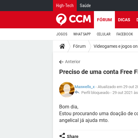
High-Tech
Saúde
FÓRUM
DICAS
JOGOS
WHATSAPP
CELULAR
FACEBOOK
Fórum
Videogames e jogos on
Anterior
Preciso de uma conta Free F
Maxwellx_x
- Atualizado em 29 out 2
Perfil bloqueado -
29 out 2021 às
Bom dia,
Estou procurando uma doação de cont
angelical já ajuda mto.
Share