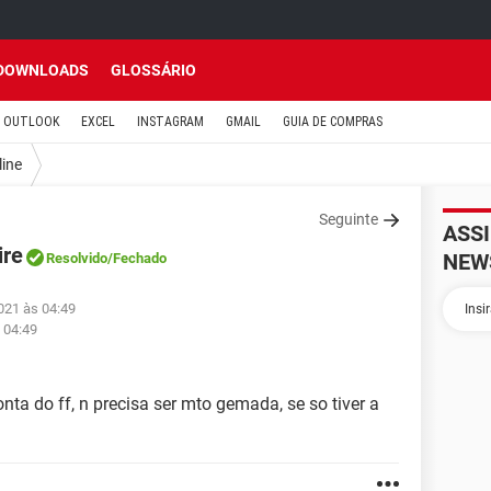
DOWNLOADS
GLOSSÁRIO
OUTLOOK
EXCEL
INSTAGRAM
GMAIL
GUIA DE COMPRAS
line
Seguinte
ASS
ire
NEW
Resolvido
/Fechado
021 às 04:49
 04:49
a do ff, n precisa ser mto gemada, se so tiver a