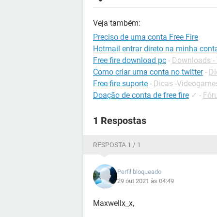
Veja também:
Preciso de uma conta Free Fire
Hotmail entrar direto na minha cont
Free fire download pc
-
Downloads -
Como criar uma conta no twitter
-
Di
Free fire suporte
-
Dicas -Videogame
Doação de conta de free fire
✓
-
Fór
1 Respostas
RESPOSTA 1 / 1
Perfil bloqueado
29 out 2021 às 04:49
Maxwellx_x,