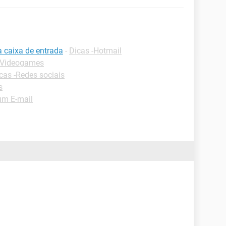
a caixa de entrada
-
Dicas -Hotmail
 Videogames
cas -Redes sociais
s
um E-mail