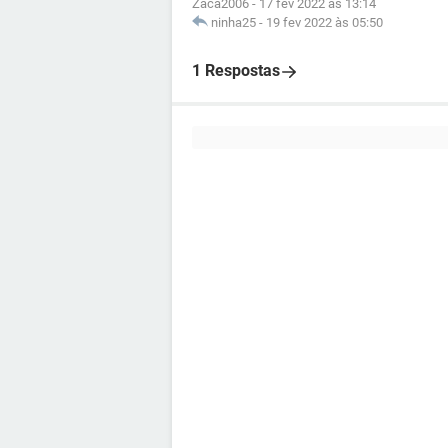
Zaca2006
-
17 fev 2022 às 13:14
ninha25
-
19 fev 2022 às 05:50
1 Respostas