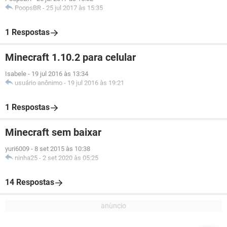
PoopsBR
-
25 jul 2017 às 15:35
1 Respostas
Minecraft 1.10.2 para celular
Isabele
-
19 jul 2016 às 13:34
usuário anônimo
-
19 jul 2016 às 19:21
1 Respostas
Minecraft sem baixar
yuri6009
-
8 set 2015 às 10:38
ninha25
-
2 set 2020 às 05:25
14 Respostas