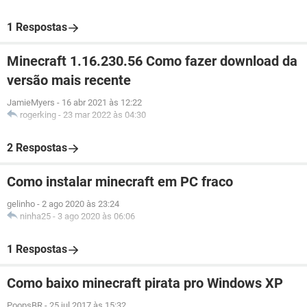
1 Respostas
Minecraft 1.16.230.56 Como fazer download da
versão mais recente
JamieMyers
-
16 abr 2021 às 12:22
rogerking
-
23 mar 2022 às 04:30
2 Respostas
Como instalar minecraft em PC fraco
gelinho
-
2 ago 2020 às 23:24
ninha25
-
3 ago 2020 às 06:06
1 Respostas
Como baixo minecraft pirata pro Windows XP
PoopsBR
-
25 jul 2017 às 15:32