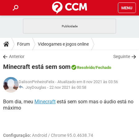
MENU
INÍCIO
JOGOS
WHATSAPP
DICAS
Fórum
Videogames e jogos online
CELULAR
FACEBOOK
JOGOS
WHATSAPP
DOWNLOADS
Anterior
Seguinte
OUTLOOK
EXCEL
CELULAR
FACEBOOK
Minecraft está sem som
INSTAGRAM
JOGOS
GMAIL
WHATSAPP
Resolvido
/Fechado
FÓRUM
OUTLOOK
EXCEL
GUIA DE COMPRAS
CELULAR
FACEBOOK
DalisonPinheiroFelix
- Atualizado em 8 nov 2021 às 03:56
INSTAGRAM
JOGOS
GMAIL
WHATSAPP
GLOSSÁRIO
JoyDouglas -
22 nov 2021 às 00:58
OUTLOOK
EXCEL
GUIA DE COMPRAS
CELULAR
FACEBOOK
INSTAGRAM
JOGOS
GMAIL
WHATSAPP
Bom dia, meu
Minecraft
está sem som mas o áudio está no
OUTLOOK
EXCEL
máximo
GUIA DE COMPRAS
CELULAR
FACEBOOK
INSTAGRAM
GMAIL
OUTLOOK
EXCEL
GUIA DE COMPRAS
INSTAGRAM
GMAIL
Configuração:
Android / Chrome 95.0.4638.74