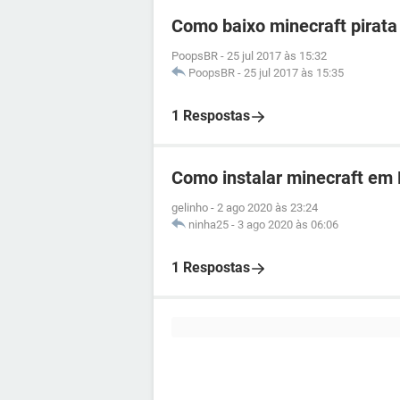
Como baixo minecraft pirat
PoopsBR
-
25 jul 2017 às 15:32
PoopsBR
-
25 jul 2017 às 15:35
1 Respostas
Como instalar minecraft em 
gelinho
-
2 ago 2020 às 23:24
ninha25
-
3 ago 2020 às 06:06
1 Respostas