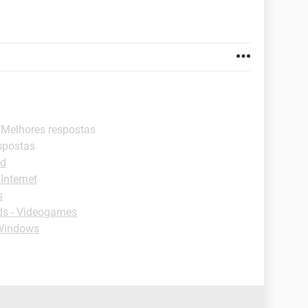
- Melhores respostas
spostas
id
Internet
s
s - Videogames
Windows