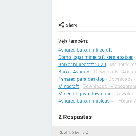
Share
Veja também:
4sharéd baixar minecraft
Como jogar minecraft sem abaixar
Baixar minecraft 2020
- Melhores re
Baixar 4sharéd
-
Downloads - Andro
4shared para desktop
-
Downloads - 
Minecraft
-
Downloads - Videogame
Minecraft java download
-
Download
4sharéd baixar musicas
✓
-
Fórum 
2 Respostas
RESPOSTA 1 / 2