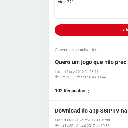
vida 321
Exib
Conversas semelhantes
Quero um jogo que não preci
Laiz
-
15 dez 2010 às 08:41
Emily
-
11 dez 2020 às 00:44
102 Respostas
Download do app SSIPTV na 
MAZOLENE
-
16 out 2017 às 15:39
ninha25
-
21 out 2017 às 10:31