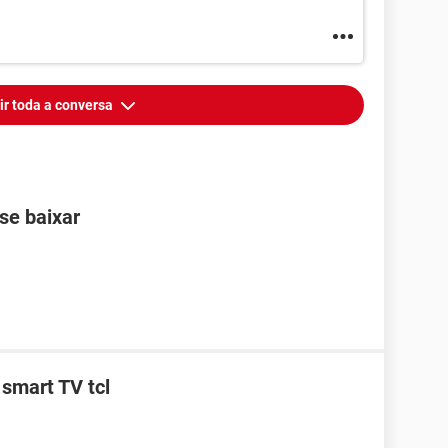
ir toda a conversa
se baixar
smart TV tcl