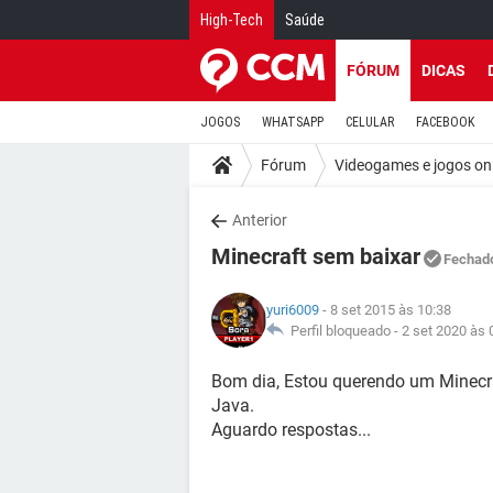
High-Tech
Saúde
FÓRUM
DICAS
JOGOS
WHATSAPP
CELULAR
FACEBOOK
Fórum
Videogames e jogos on
Anterior
Minecraft sem baixar
Fechad
yuri6009
- 8 set 2015 às 10:38
Perfil bloqueado -
2 set 2020 às 
Bom dia, Estou querendo um Minecra
Java.
Aguardo respostas...