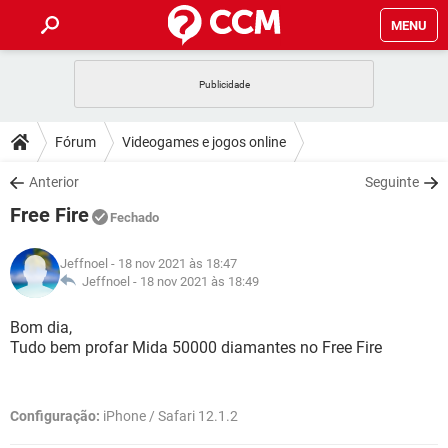
MENU
INÍCIO
JOGOS
WHATSAPP
DICAS
Fórum
Videogames e jogos online
CELULAR
FACEBOOK
JOGOS
WHATSAPP
DOWNLOADS
Anterior
Seguinte
OUTLOOK
EXCEL
CELULAR
FACEBOOK
Free Fire
INSTAGRAM
JOGOS
GMAIL
WHATSAPP
Fechado
FÓRUM
OUTLOOK
EXCEL
GUIA DE COMPRAS
CELULAR
FACEBOOK
Jeffnoel
- 18 nov 2021 às 18:47
INSTAGRAM
JOGOS
GMAIL
WHATSAPP
GLOSSÁRIO
Jeffnoel -
18 nov 2021 às 18:49
OUTLOOK
EXCEL
GUIA DE COMPRAS
CELULAR
FACEBOOK
INSTAGRAM
JOGOS
GMAIL
WHATSAPP
Bom dia,
OUTLOOK
EXCEL
Tudo bem profar Mida 50000 diamantes no Free Fire
GUIA DE COMPRAS
CELULAR
FACEBOOK
INSTAGRAM
GMAIL
OUTLOOK
EXCEL
GUIA DE COMPRAS
Configuração:
iPhone / Safari 12.1.2
INSTAGRAM
GMAIL