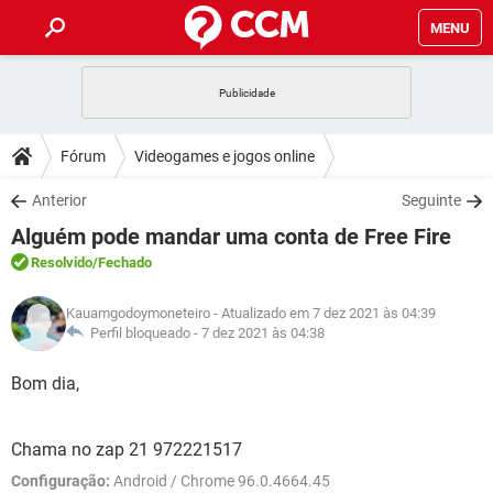
MENU
INÍCIO
JOGOS
WHATSAPP
DICAS
Fórum
Videogames e jogos online
CELULAR
FACEBOOK
JOGOS
WHATSAPP
DOWNLOADS
Anterior
Seguinte
OUTLOOK
EXCEL
CELULAR
FACEBOOK
Alguém pode mandar uma conta de Free Fire
INSTAGRAM
JOGOS
GMAIL
WHATSAPP
FÓRUM
OUTLOOK
EXCEL
Resolvido
/Fechado
GUIA DE COMPRAS
CELULAR
FACEBOOK
INSTAGRAM
JOGOS
GMAIL
WHATSAPP
GLOSSÁRIO
OUTLOOK
Kauamgodoymoneteiro
- Atualizado em 7 dez 2021 às 04:39
EXCEL
GUIA DE COMPRAS
CELULAR
FACEBOOK
Perfil bloqueado -
7 dez 2021 às 04:38
INSTAGRAM
JOGOS
GMAIL
WHATSAPP
OUTLOOK
EXCEL
Bom dia,
GUIA DE COMPRAS
CELULAR
FACEBOOK
INSTAGRAM
GMAIL
OUTLOOK
EXCEL
GUIA DE COMPRAS
Chama no zap 21 972221517
INSTAGRAM
GMAIL
Configuração:
Android / Chrome 96.0.4664.45