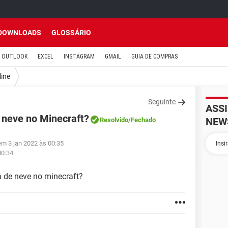
DOWNLOADS
GLOSSÁRIO
OUTLOOK
EXCEL
INSTAGRAM
GMAIL
GUIA DE COMPRAS
line
Seguinte
ASS
 neve no Minecraft?
NEW
Resolvido
/Fechado
em 3 jan 2022 às 00:35
00:34
 de neve no minecraft?