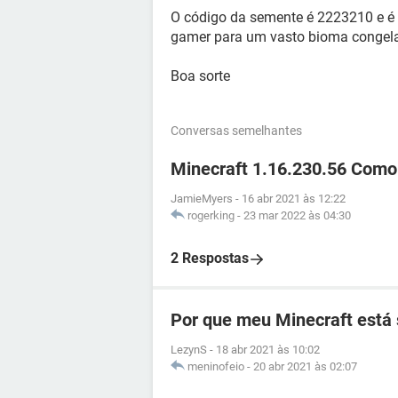
O código da semente é 2223210 e é 
gamer para um vasto bioma congela
Boa sorte
Conversas semelhantes
Minecraft 1.16.230.56 Como
JamieMyers
-
16 abr 2021 às 12:22
rogerking
-
23 mar 2022 às 04:30
2 Respostas
Por que meu Minecraft está
LezynS
-
18 abr 2021 às 10:02
meninofeio
-
20 abr 2021 às 02:07