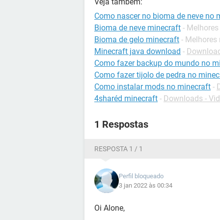
Veja também:
Como nascer no bioma de neve no m
Bioma de neve minecraft
- Melhores
Bioma de gelo minecraft
- Melhores
Minecraft java download
-
Download
Como fazer backup do mundo no mi
Como fazer tijolo de pedra no minec
Como instalar mods no minecraft
-
4sharéd minecraft
-
Downloads - Vi
1 Respostas
RESPOSTA 1 / 1
Perfil bloqueado
3 jan 2022 às 00:34
Oi Alone,