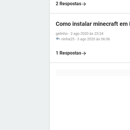
2 Respostas
Como instalar minecraft em 
gelinho
-
2 ago 2020 às 23:24
ninha25
-
3 ago 2020 às 06:06
1 Respostas