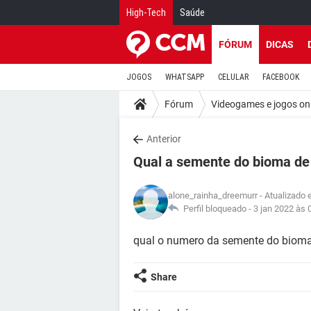
High-Tech
Saúde
FÓRUM
DICAS
JOGOS
WHATSAPP
CELULAR
FACEBOOK
Fórum
Videogames e jogos on
Anterior
Qual a semente do bioma de
alone_rainha_dreemurr
- Atualizado 
Perfil bloqueado -
3 jan 2022 às 
qual o numero da semente do bioma
Share