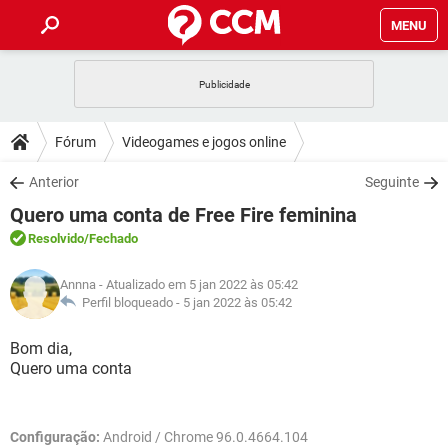
MENU
INÍCIO
JOGOS
WHATSAPP
DICAS
Fórum
Videogames e jogos online
CELULAR
FACEBOOK
JOGOS
WHATSAPP
DOWNLOADS
Anterior
Seguinte
OUTLOOK
EXCEL
CELULAR
FACEBOOK
Quero uma conta de Free Fire feminina
INSTAGRAM
JOGOS
GMAIL
WHATSAPP
FÓRUM
OUTLOOK
EXCEL
Resolvido
/Fechado
GUIA DE COMPRAS
CELULAR
FACEBOOK
INSTAGRAM
JOGOS
GMAIL
WHATSAPP
GLOSSÁRIO
OUTLOOK
Annna
- Atualizado em 5 jan 2022 às 05:42
EXCEL
GUIA DE COMPRAS
CELULAR
FACEBOOK
Perfil bloqueado -
5 jan 2022 às 05:42
INSTAGRAM
JOGOS
GMAIL
WHATSAPP
OUTLOOK
EXCEL
Bom dia,
GUIA DE COMPRAS
CELULAR
FACEBOOK
Quero uma conta
INSTAGRAM
GMAIL
OUTLOOK
EXCEL
GUIA DE COMPRAS
INSTAGRAM
GMAIL
Configuração:
Android / Chrome 96.0.4664.104