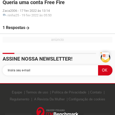
Queria uma conta Free Fire
Zaca2006
-
17 fev 2022 às 13:14
ninha25
-
19 fev 2022 às 05:50
1 Respostas
ASSINE NOSSA NEWSLETTER!
Equipe
Termos de uso
Política de Privacidade
Contato
Regulamento
A Revista Da Mulher
Configuração de cookies