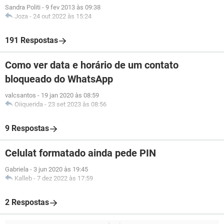
Sandra Politi
-
9 fev 2013 às 09:38
Joza
-
24 out 2022 às 15:24
191 Respostas
Como ver data e horário de um contato
bloqueado do WhatsApp
valcsantos
-
19 jan 2020 às 08:59
Oiiquerida
-
23 set 2023 às 08:56
9 Respostas
Celulat formatado ainda pede PIN
Gabriela
-
3 jun 2020 às 19:45
Kalleb
-
7 dez 2022 às 17:59
2 Respostas