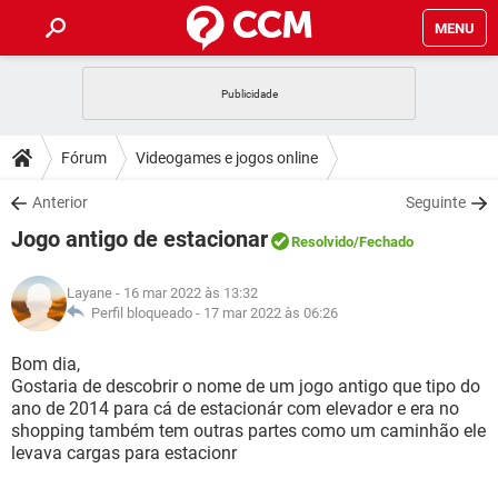
MENU
INÍCIO
JOGOS
WHATSAPP
DICAS
Fórum
Videogames e jogos online
CELULAR
FACEBOOK
JOGOS
WHATSAPP
DOWNLOADS
Anterior
Seguinte
OUTLOOK
EXCEL
CELULAR
FACEBOOK
Jogo antigo de estacionar
INSTAGRAM
JOGOS
GMAIL
WHATSAPP
Resolvido
/Fechado
FÓRUM
OUTLOOK
EXCEL
GUIA DE COMPRAS
CELULAR
FACEBOOK
Layane
- 16 mar 2022 às 13:32
INSTAGRAM
JOGOS
GMAIL
WHATSAPP
GLOSSÁRIO
Perfil bloqueado -
17 mar 2022 às 06:26
OUTLOOK
EXCEL
GUIA DE COMPRAS
CELULAR
FACEBOOK
INSTAGRAM
JOGOS
GMAIL
WHATSAPP
Bom dia,
OUTLOOK
EXCEL
Gostaria de descobrir o nome de um jogo antigo que tipo do
GUIA DE COMPRAS
CELULAR
FACEBOOK
ano de 2014 para cá de estacionár com elevador e era no
INSTAGRAM
GMAIL
shopping também tem outras partes como um caminhão ele
OUTLOOK
EXCEL
GUIA DE COMPRAS
levava cargas para estacionr
INSTAGRAM
GMAIL