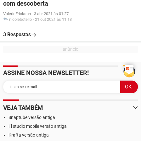
com descoberta
ValerieErickson
-
3 abr 2021 às 01:27
nicolebotello
-
21 out 2021 às 11:18
3 Respostas
ASSINE NOSSA NEWSLETTER!
VEJA TAMBÉM
Snaptube versão antiga
Fl studio mobile versão antiga
Krafta versão antiga