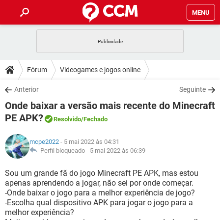
MENU
INÍCIO
JOGOS
WHATSAPP
DICAS
Fórum
Videogames e jogos online
CELULAR
FACEBOOK
JOGOS
WHATSAPP
DOWNLOADS
Anterior
Seguinte
OUTLOOK
EXCEL
CELULAR
FACEBOOK
Onde baixar a versão mais recente do Minecraft
INSTAGRAM
JOGOS
GMAIL
WHATSAPP
FÓRUM
OUTLOOK
EXCEL
PE APK?
Resolvido
/Fechado
GUIA DE COMPRAS
CELULAR
FACEBOOK
INSTAGRAM
JOGOS
GMAIL
WHATSAPP
GLOSSÁRIO
OUTLOOK
EXCEL
mcpe2022
- 5 mai 2022 às 04:31
GUIA DE COMPRAS
CELULAR
FACEBOOK
Perfil bloqueado -
5 mai 2022 às 06:39
INSTAGRAM
JOGOS
GMAIL
WHATSAPP
OUTLOOK
EXCEL
Sou um grande fã do jogo Minecraft PE APK, mas estou
GUIA DE COMPRAS
CELULAR
FACEBOOK
INSTAGRAM
GMAIL
apenas aprendendo a jogar, não sei por onde começar.
OUTLOOK
EXCEL
-Onde baixar o jogo para a melhor experiência de jogo?
GUIA DE COMPRAS
-Escolha qual dispositivo APK para jogar o jogo para a
INSTAGRAM
GMAIL
melhor experiência?