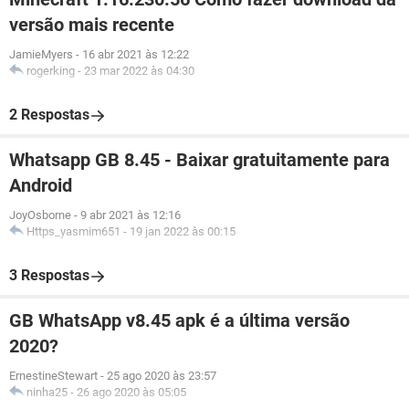
versão mais recente
JamieMyers
-
16 abr 2021 às 12:22
rogerking
-
23 mar 2022 às 04:30
2 Respostas
Whatsapp GB 8.45 - Baixar gratuitamente para
Android
JoyOsborne
-
9 abr 2021 às 12:16
Https_yasmim651
-
19 jan 2022 às 00:15
3 Respostas
GB WhatsApp v8.45 apk é a última versão
2020?
ErnestineStewart
-
25 ago 2020 às 23:57
ninha25
-
26 ago 2020 às 05:05