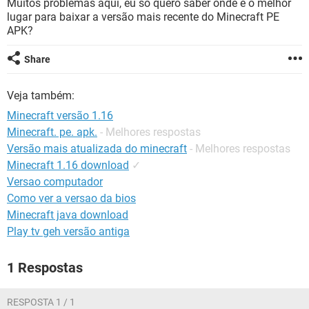
Muitos problemas aqui, eu só quero saber onde é o melhor
GUIA DE COMPRAS
lugar para baixar a versão mais recente do Minecraft PE
APK?
Share
Veja também:
Minecraft versão 1.16
Minecraft. pe. apk.
- Melhores respostas
Versão mais atualizada do minecraft
- Melhores respostas
Minecraft 1.16 download
✓
Versao computador
Como ver a versao da bios
Minecraft java download
Play tv geh versão antiga
1 Respostas
RESPOSTA 1 / 1