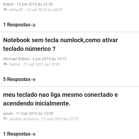
Robot
-
13 set 2015 às 22:29
ninha25
-
14 set 2015 às 04:57
1 Respostas
Notebook sem tecla numlock,como ativar
teclado númerico ?
Michael Robert
-
6 jun 2015 às 14:13
Selma
-
21 out 2021 às 19:30
5 Respostas
meu teclado nao liga mesmo conectado e
acendendo inicialmente.
paula
-
11 mar 2015 às 10:09
usuário anônimo
-
12 mar 2015 às 07:37
1 Respostas