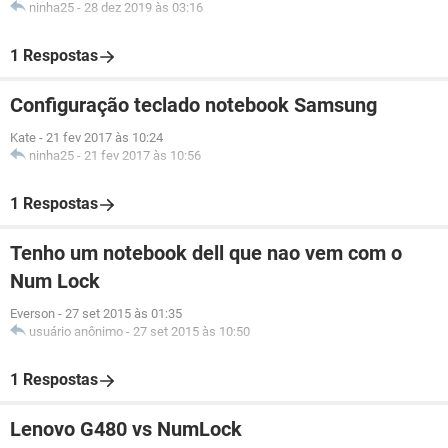
ninha25
-
28 dez 2019 às 03:16
1 Respostas
Configuração teclado notebook Samsung
Kate
-
21 fev 2017 às 10:24
ninha25
-
21 fev 2017 às 10:56
1 Respostas
Tenho um notebook dell que nao vem com o
Num Lock
Everson
-
27 set 2015 às 01:35
usuário anônimo
-
27 set 2015 às 10:50
1 Respostas
Lenovo G480 vs NumLock