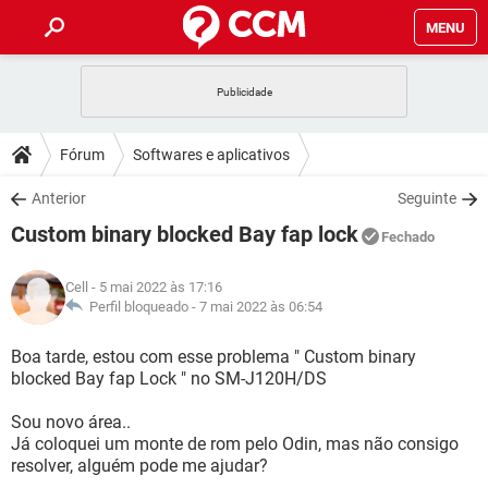
MENU
INÍCIO
JOGOS
WHATSAPP
DICAS
Fórum
Softwares e aplicativos
CELULAR
FACEBOOK
JOGOS
WHATSAPP
DOWNLOADS
Anterior
Seguinte
OUTLOOK
EXCEL
CELULAR
FACEBOOK
Custom binary blocked Bay fap lock
INSTAGRAM
JOGOS
GMAIL
WHATSAPP
Fechado
FÓRUM
OUTLOOK
EXCEL
GUIA DE COMPRAS
CELULAR
FACEBOOK
Cell
- 5 mai 2022 às 17:16
INSTAGRAM
JOGOS
GMAIL
WHATSAPP
GLOSSÁRIO
Perfil bloqueado -
7 mai 2022 às 06:54
OUTLOOK
EXCEL
GUIA DE COMPRAS
CELULAR
FACEBOOK
INSTAGRAM
JOGOS
GMAIL
WHATSAPP
Boa tarde, estou com esse problema " Custom binary
OUTLOOK
EXCEL
blocked Bay fap Lock " no SM-J120H/DS
GUIA DE COMPRAS
CELULAR
FACEBOOK
INSTAGRAM
GMAIL
Sou novo área..
OUTLOOK
EXCEL
GUIA DE COMPRAS
Já coloquei um monte de rom pelo Odin, mas não consigo
INSTAGRAM
GMAIL
resolver, alguém pode me ajudar?