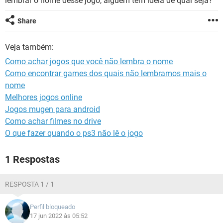
lembrar o nome desse jogo, alguém tem idéia de qual seja?
GUIA DE COMPRAS
Share
Veja também:
Como achar jogos que você não lembra o nome
Como encontrar games dos quais não lembramos mais o
nome
Melhores jogos online
Jogos mugen para android
Como achar filmes no drive
O que fazer quando o ps3 não lê o jogo
1 Respostas
RESPOSTA 1 / 1
Perfil bloqueado
17 jun 2022 às 05:52