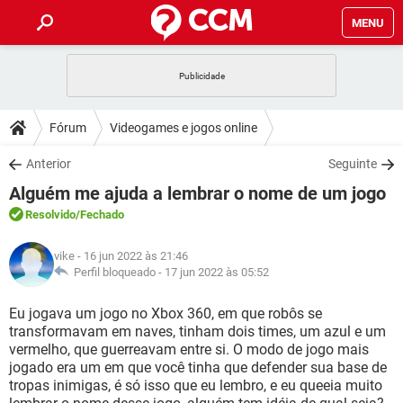
MENU
INÍCIO
JOGOS
WHATSAPP
DICAS
Fórum
Videogames e jogos online
CELULAR
FACEBOOK
JOGOS
WHATSAPP
DOWNLOADS
Anterior
Seguinte
OUTLOOK
EXCEL
CELULAR
FACEBOOK
Alguém me ajuda a lembrar o nome de um jogo
INSTAGRAM
JOGOS
GMAIL
WHATSAPP
FÓRUM
OUTLOOK
EXCEL
Resolvido
/Fechado
GUIA DE COMPRAS
CELULAR
FACEBOOK
INSTAGRAM
JOGOS
GMAIL
WHATSAPP
GLOSSÁRIO
OUTLOOK
vike
- 16 jun 2022 às 21:46
EXCEL
GUIA DE COMPRAS
CELULAR
FACEBOOK
Perfil bloqueado -
17 jun 2022 às 05:52
INSTAGRAM
JOGOS
GMAIL
WHATSAPP
OUTLOOK
EXCEL
Eu jogava um jogo no Xbox 360, em que robôs se
GUIA DE COMPRAS
CELULAR
FACEBOOK
transformavam em naves, tinham dois times, um azul e um
INSTAGRAM
GMAIL
vermelho, que guerreavam entre si. O modo de jogo mais
OUTLOOK
EXCEL
GUIA DE COMPRAS
jogado era um em que você tinha que defender sua base de
INSTAGRAM
GMAIL
tropas inimigas, é só isso que eu lembro, e eu queeia muito