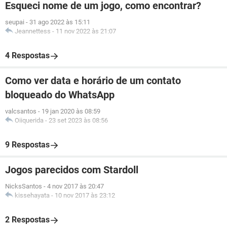
Esqueci nome de um jogo, como encontrar?
seupai
-
31 ago 2022 às 15:11
Jeannettess
-
11 nov 2022 às 21:07
4 Respostas
Como ver data e horário de um contato
bloqueado do WhatsApp
valcsantos
-
19 jan 2020 às 08:59
Oiiquerida
-
23 set 2023 às 08:56
9 Respostas
Jogos parecidos com Stardoll
NicksSantos
-
4 nov 2017 às 20:47
kissehayata
-
10 nov 2017 às 23:12
2 Respostas