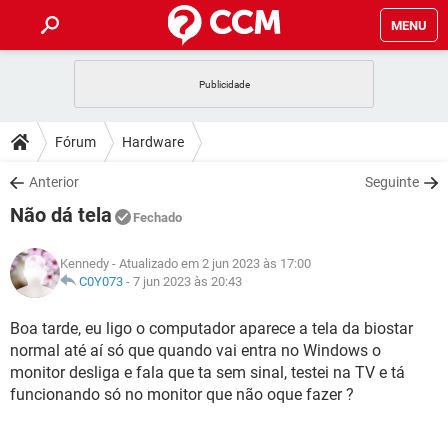
MENU
INÍCIO
JOGOS
WHATSAPP
DICAS
Fórum
Hardware
CELULAR
FACEBOOK
JOGOS
WHATSAPP
DOWNLOADS
Anterior
Seguinte
OUTLOOK
EXCEL
CELULAR
FACEBOOK
Não dá tela
INSTAGRAM
JOGOS
GMAIL
WHATSAPP
Fechado
FÓRUM
OUTLOOK
EXCEL
GUIA DE COMPRAS
CELULAR
FACEBOOK
Kennedy
- Atualizado em 2 jun 2023 às 17:00
INSTAGRAM
JOGOS
GMAIL
WHATSAPP
GLOSSÁRIO
C0Y073
-
7 jun 2023 às 20:43
OUTLOOK
EXCEL
GUIA DE COMPRAS
CELULAR
FACEBOOK
INSTAGRAM
JOGOS
GMAIL
WHATSAPP
Boa tarde, eu ligo o computador aparece a tela da biostar
OUTLOOK
EXCEL
normal até aí só que quando vai entra no Windows o
GUIA DE COMPRAS
CELULAR
FACEBOOK
INSTAGRAM
GMAIL
monitor desliga e fala que ta sem sinal, testei na TV e tá
OUTLOOK
EXCEL
funcionando só no monitor que não oque fazer ?
GUIA DE COMPRAS
INSTAGRAM
GMAIL