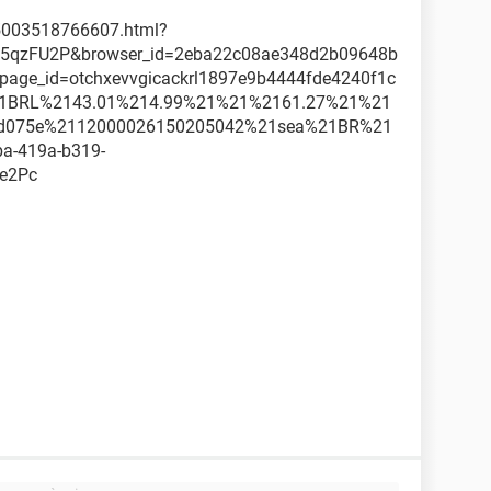
05003518766607.html?
cd5qzFU2P&browser_id=2eba22c08ae348d2b09648b
page_id=otchxevvgicackrl1897e9b4444fde4240f1c
%21BRL%2143.01%214.99%21%21%2161.27%21%21
8d075e%2112000026150205042%21sea%21BR%21
a-419a-b319-
e2Pc