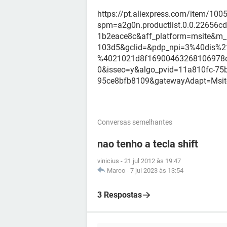
https://pt.aliexpress.com/item/10
spm=a2g0n.productlist.0.0.22656
1b2eace8c&aff_platform=msite&m_
103d5&gclid=&pdp_npi=3%40dis
%4021021d8f1690046326810697
0&isseo=y&algo_pvid=11a810fc-75b
95ce8bfb8109&gatewayAdapt=Msit
Conversas semelhantes
nao tenho a tecla shift
vinicius
-
21 jul 2012 às 19:47
Marco
-
7 jul 2023 às 13:54
3 Respostas