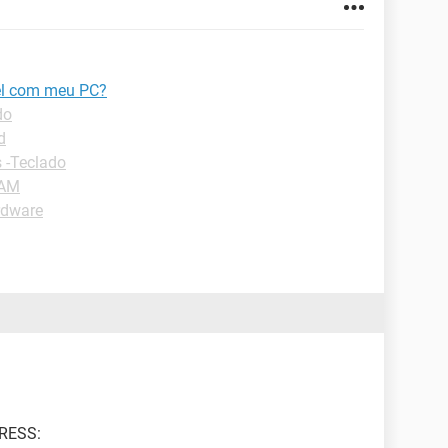
el com meu PC?
do
d
 -Teclado
RAM
rdware
RESS: