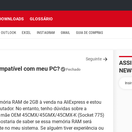
DOWNLOADS
GLOSSÁRIO
OUTLOOK
EXCEL
INSTAGRAM
GMAIL
GUIA DE COMPRAS
Seguinte
ASS
ompatível com meu PC?
NEW
Fechado
ória RAM de 2GB à venda na AliExpress e estou
tador. No entanto, tenho dúvidas sobre a
ca mãe OEM 45CMX/45GMX/45CMX-K (Socket 775)
Gostaria de saber se essa memória RAM será
te no meu sistema. Se alguém tiver experiência ou