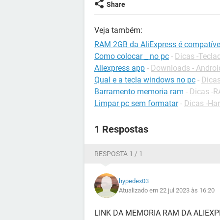
Share
Veja também:
RAM 2GB da AliExpress é compatív
Como colocar _ no pc
-
Dicas -Tecla
Aliexpress app
-
Downloads - Androi
Qual e a tecla windows no pc
-
Dicas
Barramento memoria ram
-
Dicas -
Limpar pc sem formatar
-
Dicas -Ha
1 Respostas
RESPOSTA 1 / 1
hypedex03
Atualizado em 22 jul 2023 às 16:20
LINK DA MEMORIA RAM DA ALIEXP