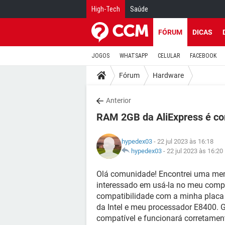
High-Tech
Saúde
FÓRUM
DICAS
JOGOS
WHATSAPP
CELULAR
FACEBOOK
Fórum
Hardware
Anterior
RAM 2GB da AliExpress é c
hypedex03
- 22 jul 2023 às 16:18
hypedex03
-
22 jul 2023 às 16:20
Olá comunidade! Encontrei uma mem
interessado em usá-la no meu compu
compatibilidade com a minha pla
da Intel e meu processador E8400. 
compatível e funcionará corretamen