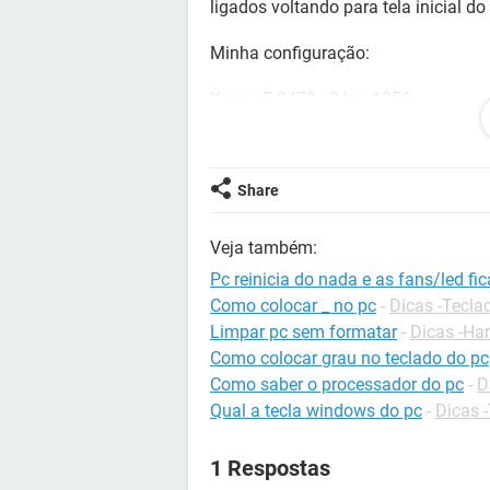
ligados voltando para tela inicial 
‎Minha configuração:
Xeon e5-2470 v2 lga 1356
Placa mãe qiyida x79
16gb de ram 1333mhz
Share
Gtx 550ti zotac
Veja também:
Pc reinicia do nada e as fans/led fi
Fonte 500w 80 plus w
Como colocar _ no pc
-
Dicas -Tecla
Limpar pc sem formatar
-
Dicas -Ha
Como colocar grau no teclado do pc
Como saber o processador do pc
-
D
Qual a tecla windows do pc
-
Dicas 
1 Respostas