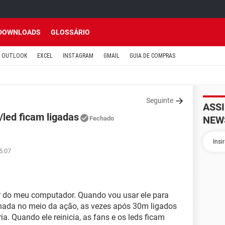
DOWNLOADS
GLOSSÁRIO
OUTLOOK
EXCEL
INSTAGRAM
GMAIL
GUIA DE COMPRAS
Seguinte
ASS
/led ficam ligadas
NEW
Fechado
5:07
r do meu computador. Quando vou usar ele para
do nada no meio da ação, as vezes após 30m ligados
ia. Quando ele reinicia, as fans e os leds ficam