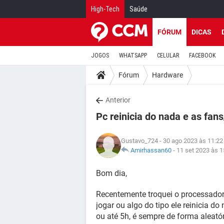
High-Tech
Saúde
FÓRUM
DICAS
JOGOS
WHATSAPP
CELULAR
FACEBOOK
Fórum
Hardware
Anterior
Pc reinicia do nada e as fans
Gustavo_724
- 30 ago 2023 às 11:22
Amirhassan60
-
11 set 2023 às 1
Bom dia,
Recentemente troquei o processado
jogar ou algo do tipo ele reinicia 
ou até 5h, é sempre de forma aleatór