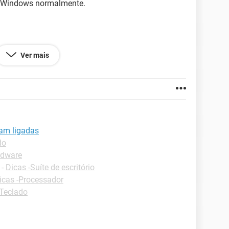
do Windows normalmente.
Ver mais
cam ligadas
do
rdware
-
Dicas -Suíte de escritório
icas -Processador
-Teclado