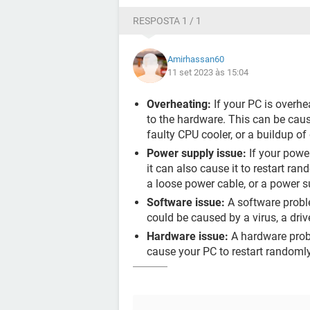
RESPOSTA 1 / 1
Amirhassan60
11 set 2023 às 15:04
Overheating:
If your PC is overhe
to the hardware. This can be caus
faulty CPU cooler, or a buildup of
Power supply issue:
If your powe
it can also cause it to restart ra
a loose power cable, or a power s
Software issue:
A software probl
could be caused by a virus, a driv
Hardware issue:
A hardware prob
cause your PC to restart randomly