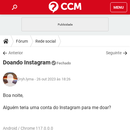
MENU
INÍCIO
JOGOS
WHATSAPP
DICAS
Fórum
Rede social
CELULAR
FACEBOOK
JOGOS
WHATSAPP
DOWNLOADS
Anterior
Seguinte
OUTLOOK
EXCEL
CELULAR
FACEBOOK
Doando Instagram
INSTAGRAM
JOGOS
GMAIL
WHATSAPP
Fechado
FÓRUM
OUTLOOK
EXCEL
GUIA DE COMPRAS
CELULAR
FACEBOOK
INSTAGRAM
JOGOS
GMAIL
WHATSAPP
Dryh.lyma
- 26 out 2023 às 18:26
GLOSSÁRIO
OUTLOOK
EXCEL
GUIA DE COMPRAS
CELULAR
FACEBOOK
INSTAGRAM
JOGOS
GMAIL
WHATSAPP
Boa noite,
OUTLOOK
EXCEL
GUIA DE COMPRAS
CELULAR
FACEBOOK
Alguém teria uma conta do Instagram para me doar?
INSTAGRAM
GMAIL
OUTLOOK
EXCEL
GUIA DE COMPRAS
INSTAGRAM
GMAIL
Android / Chrome 117.0.0.0