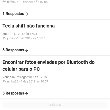
ninha25
-
3 fev 2015 às 07:04
1 Respostas
Tecla shift não funciona
sueli
-
2 jul 2017 às 17:31
juca
-
21 dez 2017 às 10:17
3 Respostas
Encontrar fotos enviadas por Bluetooth do
celular para o PC
Vanessa
-
28 ago 2017 às 12:15
ninha25
-
7 dez 2018 às 10:57
3 Respostas