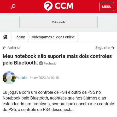
MENU
INÍCIO
JOGOS
WHATSAPP
DICAS
Fórum
Videogames e jogos online
CELULAR
FACEBOOK
JOGOS
WHATSAPP
DOWNLOADS
Anterior
Seguinte
OUTLOOK
EXCEL
CELULAR
FACEBOOK
Meu notebook não suporta mais dois controles
INSTAGRAM
JOGOS
GMAIL
WHATSAPP
FÓRUM
OUTLOOK
EXCEL
pelo Bluetooth.
Fechado
GUIA DE COMPRAS
CELULAR
FACEBOOK
INSTAGRAM
JOGOS
GMAIL
WHATSAPP
GLOSSÁRIO
OUTLOOK
EXCEL
Peslafe
- 9 nov 2023 às 02:40
GUIA DE COMPRAS
CELULAR
FACEBOOK
INSTAGRAM
JOGOS
GMAIL
WHATSAPP
OUTLOOK
EXCEL
Eu jogava com um controle de PS4 e outro de PS5 no
GUIA DE COMPRAS
CELULAR
FACEBOOK
INSTAGRAM
GMAIL
Notebook pelo Bluetooth, acontece que nos últimos dias
OUTLOOK
EXCEL
estou tendo um problema, sempre que conecto meu controle
GUIA DE COMPRAS
do PS5, o controle do PS4 desconecta.
INSTAGRAM
GMAIL