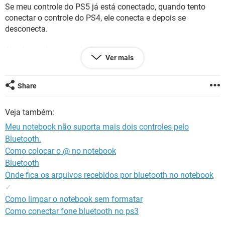
GUIA DE COMPRAS
Se meu controle do PS5 já está conectado, quando tento
conectar o controle do PS4, ele conecta e depois se
desconecta.
Alguém pode me ajudar?
Ver mais
É como se houvesse incompatibilidade entre os controles.
Como se o bluetooth não superasse mais.
Share
Veja também:
Meu notebook não suporta mais dois controles pelo
Bluetooth.
Como colocar o @ no notebook
Bluetooth
Onde fica os arquivos recebidos por bluetooth no notebook
✓
Como limpar o notebook sem formatar
Como conectar fone bluetooth no ps3