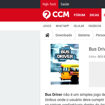
High-Tech
Saúde
FÓRUM
DICAS
JOGOS
WHATSAPP
CELULAR
FACEBOOK
Downloads
Sistema
Perso
Bus Dri
Editor:
SCS S
Bus Driver
não é um simples jogo de
ônibus onde o usuário deve cumprir
se sintam confortáveis dentro do ôni