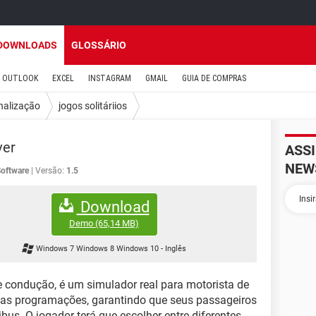
DOWNLOADS
GLOSSÁRIO
OUTLOOK
EXCEL
INSTAGRAM
GMAIL
GUIA DE COMPRAS
nalização
jogos solitáriios
ver
ASS
NEW
oftware
Versão:
1.5
Download
Demo
(65,14 MB)
Windows 7 Windows 8 Windows 10
-
Inglês
 condução, é um simulador real para motorista de
 as programações, garantindo que seus passageiros
bus. O jogador terá que escolher entre diferentes