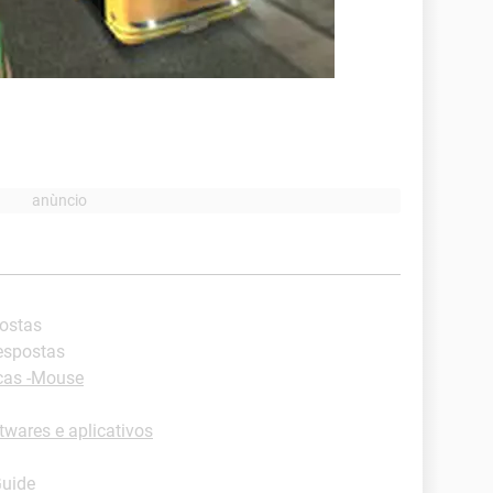
postas
respostas
cas -Mouse
wares e aplicativos
Guide