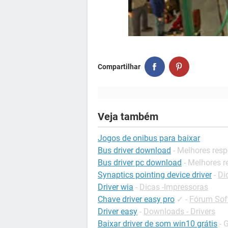
Compartilhar
Veja também
Jogos de onibus para baixar
Bus driver download
- Melhores res
Bus driver pc download
- Melhores 
Synaptics pointing device driver
-
Di
Driver wia
-
Dicas -Impressoras
Chave driver easy pro
✓
-
Fórum Soft
Driver easy
-
Downloads - Drivers
Baixar driver de som win10 grátis
- 