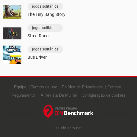
jogos solitáriios
The Tiny Bang Story
jogos solitáriios
StreetRacer
jogos solitáriios
Bus Driver
Equipe
Termos de uso
Política de Privacidade
Contato
Regulamento
A Revista Da Mulher
Configuração de cookies
saude.ccm.net