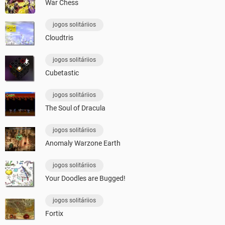
War Chess
jogos solitáriios
Cloudtris
jogos solitáriios
Cubetastic
jogos solitáriios
The Soul of Dracula
jogos solitáriios
Anomaly Warzone Earth
jogos solitáriios
Your Doodles are Bugged!
jogos solitáriios
Fortix