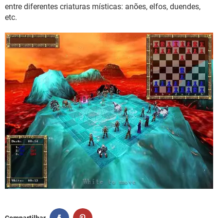
GUIA DE COMPRAS
entre diferentes criaturas místicas: anões, elfos, duendes,
etc.
Compartilhar