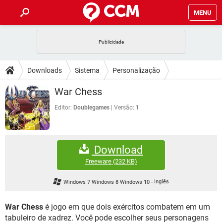
MENU
INÍCIO
JOGOS
WHATSAPP
DICAS
Downloads
Sistema
Personalização
CELULAR
FACEBOOK
JOGOS
WHATSAPP
DOWNLOADS
War Chess
jogos solitáriios
OUTLOOK
EXCEL
CELULAR
FACEBOOK
INSTAGRAM
JOGOS
GMAIL
WHATSAPP
Editor:
Doublegames
Versão:
1
FÓRUM
OUTLOOK
EXCEL
GUIA DE COMPRAS
CELULAR
FACEBOOK
INSTAGRAM
JOGOS
GMAIL
WHATSAPP
GLOSSÁRIO
OUTLOOK
EXCEL
Download
GUIA DE COMPRAS
CELULAR
FACEBOOK
INSTAGRAM
JOGOS
GMAIL
WHATSAPP
Freeware
(232 KB)
OUTLOOK
EXCEL
GUIA DE COMPRAS
CELULAR
FACEBOOK
Windows 7 Windows 8 Windows 10
-
Inglês
INSTAGRAM
GMAIL
OUTLOOK
EXCEL
GUIA DE COMPRAS
War Chess
é jogo em que dois exércitos combatem em um
INSTAGRAM
GMAIL
tabuleiro de xadrez. Você pode escolher seus personagens