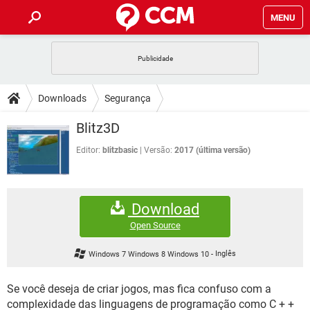
MENU
INÍCIO
JOGOS
WHATSAPP
DICAS
Downloads
Segurança
CELULAR
FACEBOOK
JOGOS
WHATSAPP
DOWNLOADS
Blitz3D
OUTLOOK
EXCEL
CELULAR
FACEBOOK
INSTAGRAM
JOGOS
GMAIL
WHATSAPP
Editor:
blitzbasic
Versão:
2017 (última versão)
FÓRUM
OUTLOOK
EXCEL
GUIA DE COMPRAS
CELULAR
FACEBOOK
INSTAGRAM
JOGOS
GMAIL
WHATSAPP
GLOSSÁRIO
OUTLOOK
EXCEL
Download
GUIA DE COMPRAS
CELULAR
FACEBOOK
INSTAGRAM
JOGOS
GMAIL
WHATSAPP
Open Source
OUTLOOK
EXCEL
GUIA DE COMPRAS
CELULAR
FACEBOOK
Windows 7 Windows 8 Windows 10
-
Inglês
INSTAGRAM
GMAIL
OUTLOOK
EXCEL
GUIA DE COMPRAS
Se você deseja de criar jogos, mas fica confuso com a
INSTAGRAM
GMAIL
complexidade das linguagens de programação como C + +