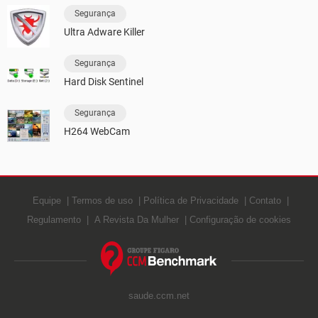
Segurança
Ultra Adware Killer
Segurança
Hard Disk Sentinel
Segurança
H264 WebCam
Equipe
Termos de uso
Política de Privacidade
Contato
Regulamento
A Revista Da Mulher
Configuração de cookies
saude.ccm.net