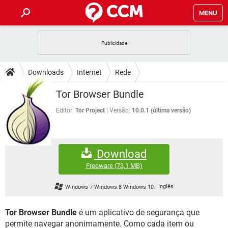
MENU
INÍCIO
JOGOS
WHATSAPP
DICAS
Downloads
Internet
Rede
CELULAR
FACEBOOK
JOGOS
WHATSAPP
DOWNLOADS
Tor Browser Bundle
OUTLOOK
EXCEL
CELULAR
FACEBOOK
INSTAGRAM
JOGOS
GMAIL
WHATSAPP
Editor:
Tor Project
Versão:
10.0.1 (última versão)
FÓRUM
OUTLOOK
EXCEL
GUIA DE COMPRAS
CELULAR
FACEBOOK
INSTAGRAM
JOGOS
GMAIL
WHATSAPP
GLOSSÁRIO
OUTLOOK
EXCEL
Download
GUIA DE COMPRAS
CELULAR
FACEBOOK
INSTAGRAM
JOGOS
GMAIL
WHATSAPP
Freeware
(73,1 MB)
OUTLOOK
EXCEL
GUIA DE COMPRAS
CELULAR
FACEBOOK
Windows 7 Windows 8 Windows 10
-
Inglês
INSTAGRAM
GMAIL
OUTLOOK
EXCEL
GUIA DE COMPRAS
Tor Browser Bundle
é um aplicativo de segurança que
INSTAGRAM
GMAIL
permite navegar anonimamente. Como cada item ou