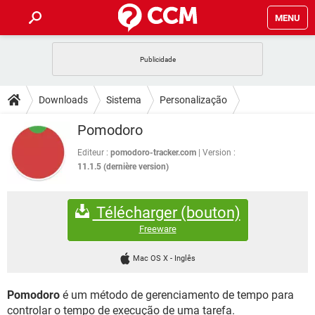
MENU
INÍCIO
JOGOS
WHATSAPP
DICAS
Downloads
Sistema
Personalização
CELULAR
FACEBOOK
JOGOS
WHATSAPP
DOWNLOADS
Pomodoro
OUTLOOK
EXCEL
CELULAR
FACEBOOK
INSTAGRAM
JOGOS
GMAIL
WHATSAPP
Editeur :
pomodoro-tracker.com
Version :
FÓRUM
OUTLOOK
EXCEL
11.1.5 (dernière version)
GUIA DE COMPRAS
CELULAR
FACEBOOK
INSTAGRAM
JOGOS
GMAIL
WHATSAPP
GLOSSÁRIO
OUTLOOK
EXCEL
Télécharger (bouton)
GUIA DE COMPRAS
CELULAR
FACEBOOK
INSTAGRAM
JOGOS
GMAIL
WHATSAPP
Freeware
OUTLOOK
EXCEL
GUIA DE COMPRAS
CELULAR
FACEBOOK
Mac OS X
-
Inglês
INSTAGRAM
GMAIL
OUTLOOK
EXCEL
GUIA DE COMPRAS
Pomodoro
é um método de gerenciamento de tempo para
INSTAGRAM
GMAIL
controlar o tempo de execução de uma tarefa.