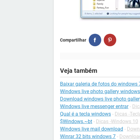
Compartilhar
Veja também
Baixar galeria de fotos do windows 
Windows live photo gallery windows
Download windows live photo galler
Windows live messenger entrar
-
Dic
Qual é a tecla windows
-
Dicas -Tec
$Windows.~bt
-
Dicas -Windows 10
Windows live mail download
-
Downl
Winrar 32 bits windows 7
-
Download