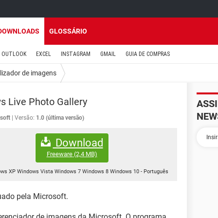
DOWNLOADS
GLOSSÁRIO
OUTLOOK
EXCEL
INSTAGRAM
GMAIL
GUIA DE COMPRAS
lizador de imagens
 Live Photo Gallery
ASS
NEW
soft
Versão:
1.0 (última versão)
Download
Freeware
(2,4 MB)
ws XP Windows Vista Windows 7 Windows 8 Windows 10
-
Português
uado pela Microsoft.
renciador de imagens da Microsoft. O programa