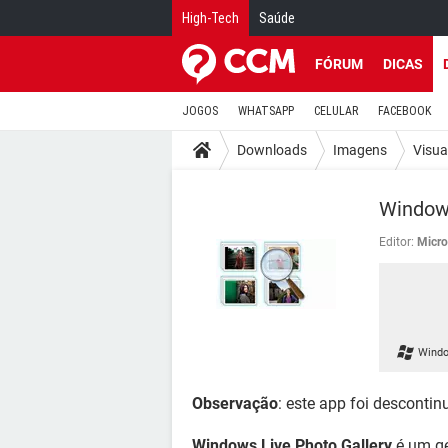
High-Tech
Saúde
FÓRUM
DICAS
JOGOS
WHATSAPP
CELULAR
FACEBOOK
Downloads
Imagens
Visua
Windows
Editor:
Micro
Windo
Observação
: este app foi descontin
Windows Live Photo Gallery
é um ge