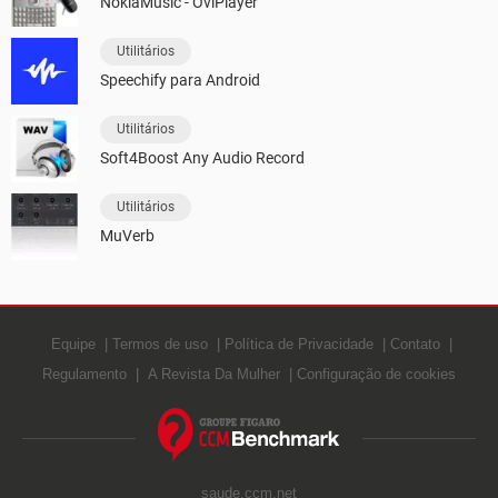
NokiaMusic - OviPlayer
Utilitários
Speechify para Android
Utilitários
Soft4Boost Any Audio Record
Utilitários
MuVerb
Equipe
Termos de uso
Política de Privacidade
Contato
Regulamento
A Revista Da Mulher
Configuração de cookies
saude.ccm.net