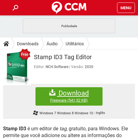
MENU
INÍCIO
JOGOS
WHATSAPP
DICAS
Downloads
Áudio
Utilitários
CELULAR
FACEBOOK
JOGOS
WHATSAPP
DOWNLOADS
Stamp ID3 Tag Editor
OUTLOOK
EXCEL
CELULAR
FACEBOOK
INSTAGRAM
JOGOS
GMAIL
WHATSAPP
Editor:
NCH Software
Versão:
2020
FÓRUM
OUTLOOK
EXCEL
GUIA DE COMPRAS
CELULAR
FACEBOOK
INSTAGRAM
JOGOS
GMAIL
WHATSAPP
GLOSSÁRIO
OUTLOOK
EXCEL
Download
GUIA DE COMPRAS
CELULAR
FACEBOOK
INSTAGRAM
JOGOS
GMAIL
WHATSAPP
Freeware
(541,52 KB)
OUTLOOK
EXCEL
GUIA DE COMPRAS
CELULAR
FACEBOOK
Windows 7 Windows 8 Windows 10
-
Inglês
INSTAGRAM
GMAIL
OUTLOOK
EXCEL
GUIA DE COMPRAS
Stamp ID3
é um editor de
tag
, gratuito, para Windows. Ele
INSTAGRAM
GMAIL
permite que você adicione ou altere as informações do