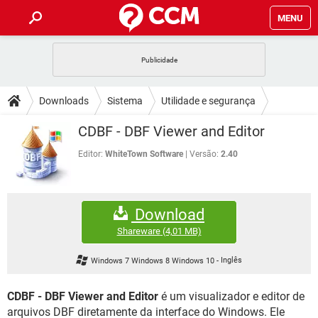
MENU
INÍCIO
JOGOS
WHATSAPP
DICAS
Downloads
Sistema
Utilidade e segurança
CELULAR
FACEBOOK
JOGOS
WHATSAPP
DOWNLOADS
CDBF - DBF Viewer and Editor
OUTLOOK
EXCEL
CELULAR
FACEBOOK
INSTAGRAM
JOGOS
GMAIL
WHATSAPP
Editor:
WhiteTown Software
Versão:
2.40
FÓRUM
OUTLOOK
EXCEL
GUIA DE COMPRAS
CELULAR
FACEBOOK
INSTAGRAM
JOGOS
GMAIL
WHATSAPP
GLOSSÁRIO
OUTLOOK
EXCEL
Download
GUIA DE COMPRAS
CELULAR
FACEBOOK
INSTAGRAM
JOGOS
GMAIL
WHATSAPP
Shareware
(4,01 MB)
OUTLOOK
EXCEL
GUIA DE COMPRAS
CELULAR
FACEBOOK
Windows 7 Windows 8 Windows 10
-
Inglês
INSTAGRAM
GMAIL
OUTLOOK
EXCEL
GUIA DE COMPRAS
CDBF - DBF Viewer and Editor
é um visualizador e editor de
INSTAGRAM
GMAIL
arquivos DBF diretamente da interface do Windows. Ele