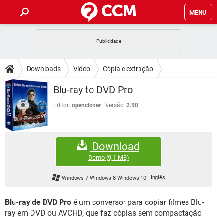
MENU
INÍCIO
JOGOS
WHATSAPP
DICAS
Downloads
Vídeo
Cópia e extração
CELULAR
FACEBOOK
JOGOS
WHATSAPP
DOWNLOADS
Blu-ray to DVD Pro
OUTLOOK
EXCEL
CELULAR
FACEBOOK
INSTAGRAM
JOGOS
GMAIL
WHATSAPP
Editor:
opencloner
Versão:
2.90
FÓRUM
OUTLOOK
EXCEL
GUIA DE COMPRAS
CELULAR
FACEBOOK
INSTAGRAM
JOGOS
GMAIL
WHATSAPP
GLOSSÁRIO
OUTLOOK
EXCEL
Download
GUIA DE COMPRAS
CELULAR
FACEBOOK
INSTAGRAM
JOGOS
GMAIL
WHATSAPP
Demo
(9,1 MB)
OUTLOOK
EXCEL
GUIA DE COMPRAS
CELULAR
FACEBOOK
Windows 7 Windows 8 Windows 10
-
Inglês
INSTAGRAM
GMAIL
OUTLOOK
EXCEL
GUIA DE COMPRAS
Blu-ray de DVD Pro
é um conversor para copiar filmes Blu-
INSTAGRAM
GMAIL
ray em DVD ou AVCHD, que faz cópias sem compactação