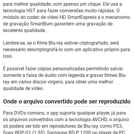
GUIA DE COMPRAS
para melhor qualidade, com apenas um clique. Ele usa a
tecnologia HST para fazer conversões muito rápidas. O
módulo do codec de vídeo HD SmartExpress e o mecanismo
de gravação SmartBurn garantem uma gravação de
excelente qualidade.
Lembre-se, se o filme Blu-ray estiver criptografado, será
necessário descriptografá-lo com um aplicativo próprio para
isso.
É possível fazer cópias personalizadas permitindo salvar
somente a faixa de áudio com legenda e gravar filmes Blu-
ray em vários discos virgens, para obter uma melhor
qualidade de vídeo.
Onde o arquivo convertido pode ser reproduzido
Para DVDs comuns, o app suporta qualquer player, já para
os arquivos convertidos com a tecnologia AVCHD, o arquivo
só poderá ser lido em reprodutores de Blu-ray, como PS3,
Sony BDP-S1 (1.55), Samsung BD-P 1200 ou player de PC,