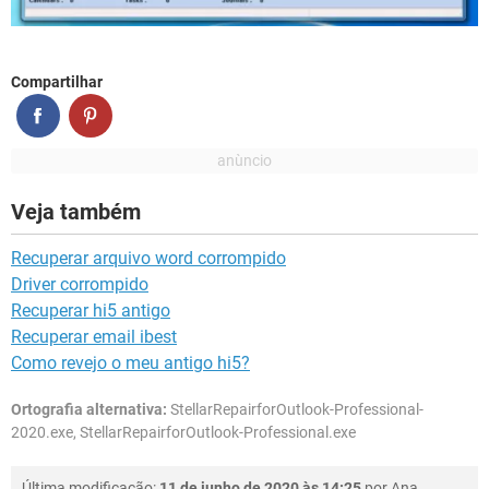
Compartilhar
Veja também
Recuperar arquivo word corrompido
Driver corrompido
Recuperar hi5 antigo
Recuperar email ibest
Como revejo o meu antigo hi5?
Ortografia alternativa:
StellarRepairforOutlook-Professional-
2020.exe, StellarRepairforOutlook-Professional.exe
Última modificação:
11 de junho de 2020 às 14:25
por
Ana