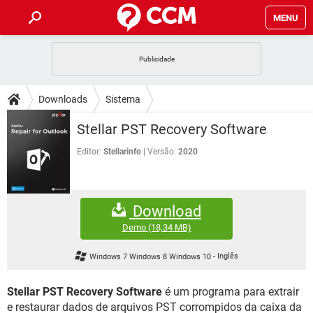
MENU
INÍCIO
JOGOS
WHATSAPP
DICAS
Downloads
Sistema
CELULAR
FACEBOOK
JOGOS
WHATSAPP
DOWNLOADS
Stellar PST Recovery Software
OUTLOOK
EXCEL
CELULAR
FACEBOOK
INSTAGRAM
JOGOS
GMAIL
WHATSAPP
Editor:
Stellarinfo
Versão:
2020
FÓRUM
OUTLOOK
EXCEL
GUIA DE COMPRAS
CELULAR
FACEBOOK
INSTAGRAM
JOGOS
GMAIL
WHATSAPP
GLOSSÁRIO
OUTLOOK
EXCEL
Download
GUIA DE COMPRAS
CELULAR
FACEBOOK
INSTAGRAM
JOGOS
GMAIL
WHATSAPP
Demo
(18,34 MB)
OUTLOOK
EXCEL
GUIA DE COMPRAS
CELULAR
FACEBOOK
Windows 7 Windows 8 Windows 10
-
Inglês
INSTAGRAM
GMAIL
OUTLOOK
EXCEL
GUIA DE COMPRAS
Stellar PST Recovery Software
é um programa para extrair
INSTAGRAM
GMAIL
e restaurar dados de arquivos PST corrompidos da caixa da