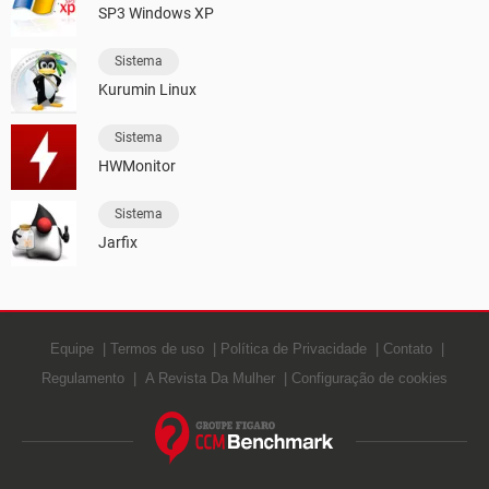
SP3 Windows XP
Sistema
Kurumin Linux
Sistema
HWMonitor
Sistema
Jarfix
Equipe
Termos de uso
Política de Privacidade
Contato
Regulamento
A Revista Da Mulher
Configuração de cookies