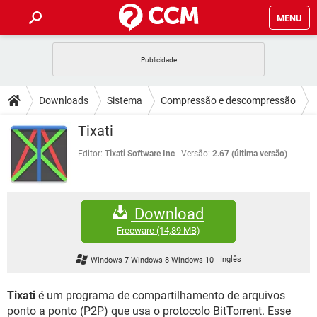
MENU
INÍCIO
JOGOS
WHATSAPP
DICAS
Downloads
Sistema
Compressão e descompressão
CELULAR
FACEBOOK
JOGOS
WHATSAPP
DOWNLOADS
Tixati
OUTLOOK
EXCEL
CELULAR
FACEBOOK
INSTAGRAM
JOGOS
GMAIL
WHATSAPP
Editor:
Tixati Software Inc
Versão:
2.67 (última versão)
FÓRUM
OUTLOOK
EXCEL
GUIA DE COMPRAS
CELULAR
FACEBOOK
INSTAGRAM
JOGOS
GMAIL
WHATSAPP
GLOSSÁRIO
OUTLOOK
EXCEL
Download
GUIA DE COMPRAS
CELULAR
FACEBOOK
INSTAGRAM
JOGOS
GMAIL
WHATSAPP
Freeware
(14,89 MB)
OUTLOOK
EXCEL
GUIA DE COMPRAS
CELULAR
FACEBOOK
Windows 7 Windows 8 Windows 10
-
Inglês
INSTAGRAM
GMAIL
OUTLOOK
EXCEL
GUIA DE COMPRAS
Tixati
é um programa de compartilhamento de arquivos
INSTAGRAM
GMAIL
ponto a ponto (P2P) que usa o protocolo BitTorrent. Esse