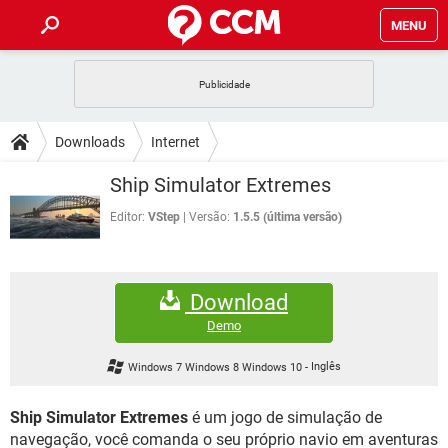
MENU
INÍCIO
JOGOS
WHATSAPP
DICAS
Downloads
Internet
CELULAR
FACEBOOK
JOGOS
WHATSAPP
DOWNLOADS
Ship Simulator Extremes
OUTLOOK
EXCEL
CELULAR
FACEBOOK
INSTAGRAM
JOGOS
GMAIL
WHATSAPP
Editor:
VStep
Versão:
1.5.5 (última versão)
FÓRUM
OUTLOOK
EXCEL
GUIA DE COMPRAS
CELULAR
FACEBOOK
INSTAGRAM
JOGOS
GMAIL
WHATSAPP
GLOSSÁRIO
OUTLOOK
EXCEL
Download
GUIA DE COMPRAS
CELULAR
FACEBOOK
INSTAGRAM
JOGOS
GMAIL
WHATSAPP
Demo
OUTLOOK
EXCEL
GUIA DE COMPRAS
CELULAR
FACEBOOK
Windows 7 Windows 8 Windows 10
-
Inglês
INSTAGRAM
GMAIL
OUTLOOK
EXCEL
GUIA DE COMPRAS
Ship Simulator Extremes
é um jogo de simulação de
INSTAGRAM
GMAIL
navegação, você comanda o seu próprio navio em aventuras