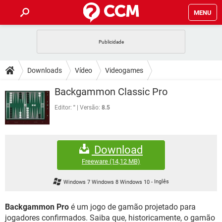
MENU
INÍCIO
JOGOS
WHATSAPP
DICAS
Downloads
Vídeo
Videogames
CELULAR
FACEBOOK
JOGOS
WHATSAPP
DOWNLOADS
Backgammon Classic Pro
OUTLOOK
EXCEL
CELULAR
FACEBOOK
INSTAGRAM
JOGOS
GMAIL
WHATSAPP
Editor:
"
Versão:
8.5
FÓRUM
OUTLOOK
EXCEL
GUIA DE COMPRAS
CELULAR
FACEBOOK
INSTAGRAM
JOGOS
GMAIL
WHATSAPP
GLOSSÁRIO
OUTLOOK
EXCEL
Download
GUIA DE COMPRAS
CELULAR
FACEBOOK
INSTAGRAM
JOGOS
GMAIL
WHATSAPP
Freeware
(14,12 MB)
OUTLOOK
EXCEL
GUIA DE COMPRAS
CELULAR
FACEBOOK
Windows 7 Windows 8 Windows 10
-
Inglês
INSTAGRAM
GMAIL
OUTLOOK
EXCEL
GUIA DE COMPRAS
Backgammon Pro
é um jogo de gamão projetado para
INSTAGRAM
GMAIL
jogadores confirmados. Saiba que, historicamente, o gamão