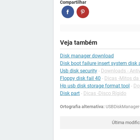
Compartilhar
Veja também
Disk manager download
Disk boot failure insert system disk 
Usb disk security
-
Downloads - Antiv
Floppy disk fail 40
-
Dicas -Mitos da
Hp usb disk storage format tool
-
Do
Disk part
-
Dicas -Disco Rígido
Ortografia alternativa:
USBDiskManager-
Última modifi