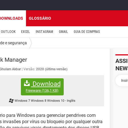
DOWNLOADS
GLOSSÁRIO
OUTLOOK
EXCEL
INSTAGRAM
GMAIL
GUIA DE COMPRAS
ade e segurança
sk Manager
ASS
NEW
Ghulam Akbar
Versão:
2020 (última versão)
Download
Freeware
(136,1 KB)
Windows 7 Windows 8 Windows 10
-
Inglês
ário para Windows para gerenciar pendrives com
s invasões por vírus ou bloqueio por qualquer outra
ção de arquivos virais diretamente dos discos USB,