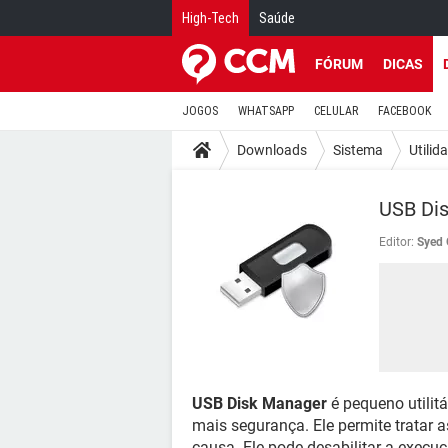
High-Tech
Saúde
FÓRUM
DICAS
JOGOS
WHATSAPP
CELULAR
FACEBOOK
Downloads
Sistema
Utilid
USB Di
Editor:
Syed 
USB Disk Manager
é pequeno utilit
mais segurança. Ele permite tratar a
causa. Ele pode desabilitar a execu