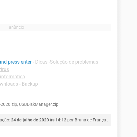
and press enter
-
Dicas -Solução de problemas
írus
 informática
wnloads - Backup
2020.zip, USBDiskManager.zip
cação:
24 de julho de 2020 às 14:12
por
Bruna de França
.