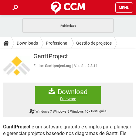
MENU
INÍCIO
JOGOS
WHATSAPP
DICAS
Downloads
Profissional
Gestão de projetos
CELULAR
FACEBOOK
JOGOS
WHATSAPP
DOWNLOADS
GanttProject
OUTLOOK
EXCEL
CELULAR
FACEBOOK
INSTAGRAM
JOGOS
GMAIL
WHATSAPP
Editor:
Ganttproject.org
Versão:
2.8.11
FÓRUM
OUTLOOK
EXCEL
GUIA DE COMPRAS
CELULAR
FACEBOOK
INSTAGRAM
JOGOS
GMAIL
WHATSAPP
GLOSSÁRIO
OUTLOOK
EXCEL
Download
GUIA DE COMPRAS
CELULAR
FACEBOOK
INSTAGRAM
JOGOS
GMAIL
WHATSAPP
Freeware
OUTLOOK
EXCEL
GUIA DE COMPRAS
CELULAR
FACEBOOK
Windows 7 Windows 8 Windows 10
-
Português
INSTAGRAM
GMAIL
OUTLOOK
EXCEL
GUIA DE COMPRAS
GanttProject
é um software gratuito e simples para planejar
INSTAGRAM
GMAIL
e gerenciar projetos baseado nos diagramas de Gantt. Ele