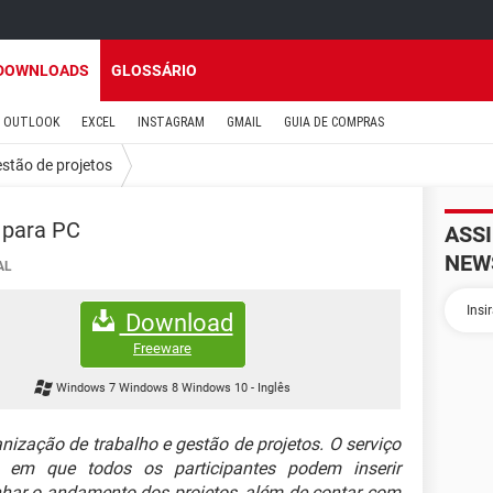
DOWNLOADS
GLOSSÁRIO
OUTLOOK
EXCEL
INSTAGRAM
GMAIL
GUIA DE COMPRAS
stão de projetos
para PC
ASS
NEW
AL
Download
Freeware
Windows 7 Windows 8 Windows 10
-
Inglês
zação de trabalho e gestão de projetos. O serviço
l em que todos os participantes podem inserir
ar o andamento dos projetos, além de contar com