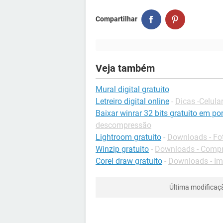
Compartilhar
Veja também
Mural digital gratuito
Letreiro digital online
-
Dicas -Celula
Baixar winrar 32 bits gratuito em po
descompressão
Lightroom gratuito
-
Downloads - Fo
Winzip gratuito
-
Downloads - Comp
Corel draw gratuito
-
Downloads - I
Última modificaç