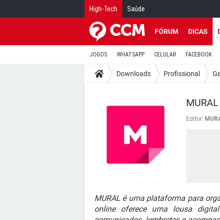
High-Tech
Saúde
FÓRUM
DICAS
JOGOS
WHATSAPP
CELULAR
FACEBOOK
Downloads
Profissional
Ge
MURAL 
Editor:
MUR
MURAL é uma plataforma para organi
online oferece uma lousa digita
comunicados, lembretes e acompanh