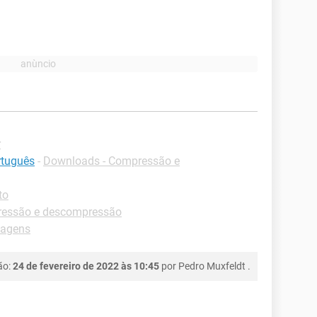
r
rtuguês
-
Downloads - Compressão e
to
ressão e descompressão
magens
ão:
24 de fevereiro de 2022 às 10:45
por
Pedro Muxfeldt
.