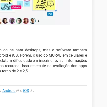
o online para desktops, mas o software também
droid e iOS. Porém, o uso do MURAL em celulares é
relatam dificuldade em inserir e revisar informações
 recursos. Isso repercute na avaliação dos apps
 torno de 2 e 2,5.
ra
Android
e
iOS
.