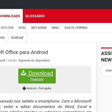
DOWNLOADS
GLOSSÁRIO
OUTLOOK
EXCEL
INSTAGRAM
GMAIL
GUIA DE COMPRAS
res
Android
ft Office para Android
ASS
NEW
soft
Versão:
Depende do dispositivo
Download
Freeware
Android
-
Português
aixado nos tablets e smartphone. Com o Microsoft
r, exibir e editar documentos do Word, Excel e