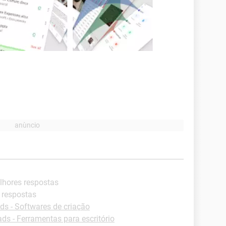
lhores respostas
 respostas
s - Softwares de criação
s - Ferramentas para escritório