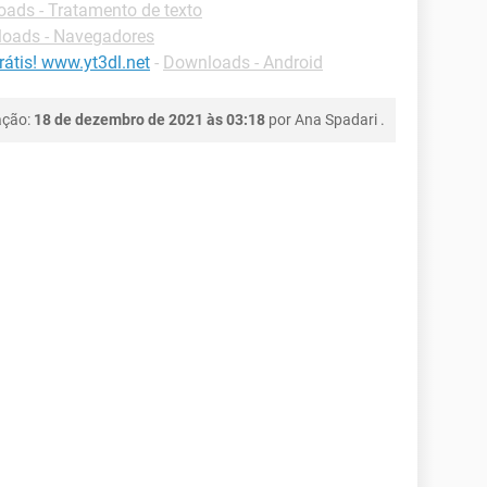
ads - Tratamento de texto
oads - Navegadores
átis! www.yt3dl.net
-
Downloads - Android
ação:
18 de dezembro de 2021 às 03:18
por
Ana Spadari
.