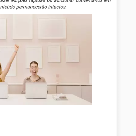
fazer edições rápidas ou adicionar comentários em
nteúdo permanecerão intactos.