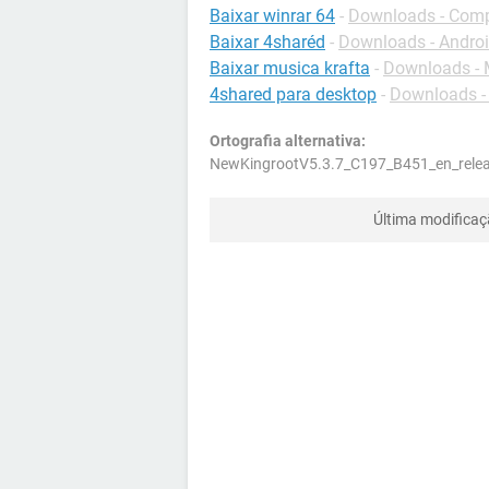
Baixar winrar 64
-
Downloads - Com
Baixar 4sharéd
-
Downloads - Andro
Baixar musica krafta
-
Downloads - 
4shared para desktop
-
Downloads - 
Ortografia alternativa:
NewKingrootV5.3.7_C197_B451_en_rel
Última modifica