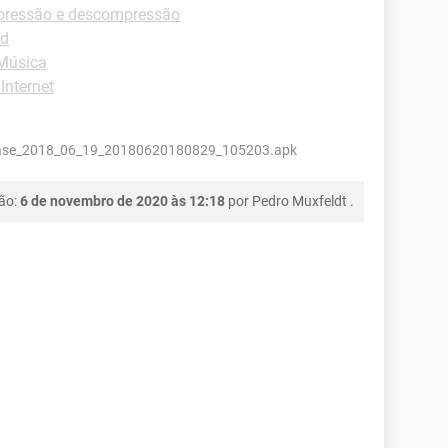
pressão e descompressão
id
Música
Internet
ease_2018_06_19_20180620180829_105203.apk
ção:
6 de novembro de 2020 às 12:18
por
Pedro Muxfeldt
.