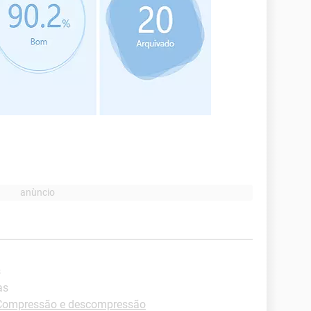
s
as
Compressão e descompressão