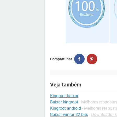
Compartilhar
Veja também
Kingroot baixar
Baixar kingroot
- Melhores resposta
Kingroot android
- Melhores respost
Baixar winrar 32 bits
-
Downloads - 