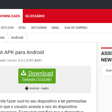
DOWNLOADS
GLOSSÁRIO
OUTLOOK
EXCEL
INSTAGRAM
GMAIL
GUIA DE COMPRAS
res
Android
t APK para Android
ASS
NEW
Root
Versão:
5.3.7_C197_B451
Download
Freeware
(13,23 Mo)
Android
-
Inglês
mite fazer
root
no seu dispositivo e ter permissões
ir que o usuário acesse a raiz do dispositivo