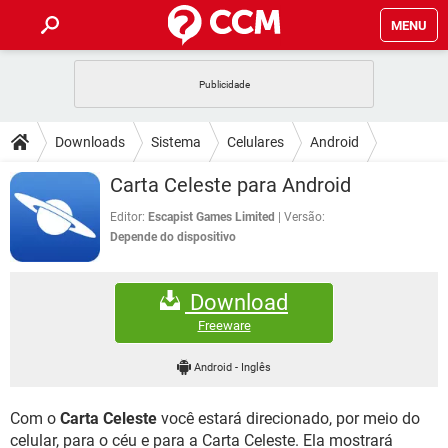
MENU
INÍCIO
JOGOS
WHATSAPP
DICAS
Downloads
Sistema
Celulares
Android
CELULAR
FACEBOOK
JOGOS
WHATSAPP
DOWNLOADS
Carta Celeste para Android
OUTLOOK
EXCEL
CELULAR
FACEBOOK
INSTAGRAM
JOGOS
GMAIL
WHATSAPP
Editor:
Escapist Games Limited
Versão:
FÓRUM
OUTLOOK
EXCEL
Depende do dispositivo
GUIA DE COMPRAS
CELULAR
FACEBOOK
INSTAGRAM
JOGOS
GMAIL
WHATSAPP
GLOSSÁRIO
OUTLOOK
EXCEL
Download
GUIA DE COMPRAS
CELULAR
FACEBOOK
INSTAGRAM
JOGOS
GMAIL
WHATSAPP
Freeware
OUTLOOK
EXCEL
GUIA DE COMPRAS
CELULAR
FACEBOOK
Android
-
Inglês
INSTAGRAM
GMAIL
OUTLOOK
EXCEL
GUIA DE COMPRAS
Com o
Carta Celeste
você estará direcionado, por meio do
INSTAGRAM
GMAIL
celular, para o céu e para a Carta Celeste. Ela mostrará