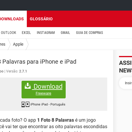
DOWNLOADS
GLOSSÁRIO
OUTLOOK
EXCEL
INSTAGRAM
GMAIL
GUIA DE COMPRAS
res
Apple
8 Palavras para iPhone e iPad
ASS
NEW
oo
Versão:
2.7.1
Download
Freeware
iPhone iPad
-
Português
 cada foto? O app
1 Foto 8 Palavras
é um jogo
ocê vai ter que encontrar as oito palavras escondidas