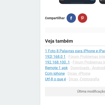
Compartilhar
Veja também
1 Foto 8 Palavras para iPhone e iPa
192l 168.0 1
-
Fórum Problemas Inte
192.168.100..1
-
Fórum Problemas In
Remote 1 apk
-
Downloads - Android
Ccm iphone
-
Dicas -iPhone
Utf-8 o que é
-
Dicas -Criptografia
Última modificaçã