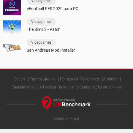
Videogames
eFootball PES 2020 para PC
Videogames
The Sims 3 - Patch
Videogames
San Andreas Mod Installer
Equipe
Termos de uso
Política de Privacidade
Contato
Regulamento
A Revista Da Mulher
Configuração de cookies
saude.ccm.net