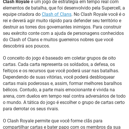
Clash Royale
é um jogo de estratégia em tempo real com
GUIA DE COMPRAS
elementos de batalha, que foi desenvolvido pela Supercell, a
equipe criadora do
Clash of Clans
. No Clash Royale você é o
rei e deverá agir muito rápido para defender seu território e
destruir as torres dos governantes inimigos. Para construir
seu exército conte com a ajuda de personagens conhecidos
do Clash of Clans e muitos guerreiros nobres que você
descobrirá aos poucos.
O conceito do jogo é baseado em coletar grupos de oito
cartas. Cada carta representa os soldados, a defesa, os
feitiços e os recursos que você poderá usar nas batalhas.
Dependendo de suas vitórias, você poderá desbloquear
cartas mais poderosas e, assim, formar melhores baralhos
bélicos. Contudo, a parte mais emocionante é vivida na
arena, com duelos em tempo real contra adversários de todo
o mundo. A tática do jogo é escolher o grupo de cartas certo
para derrotar os seus rivais.
O Clash Royale permite que você forme clãs para
compartilhar cartas e bater papo com os membros da sua